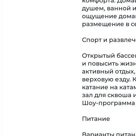
комфорта. Дома
душем, ванной и
ощущение домаш
размещение в с
Спорт и развле
Открытый бассей
и повысить жизн
активный отдых,
верховую езду. 
катание на ката
зал для сквоша 
Шоу-программа 
Питание
Варианты питан