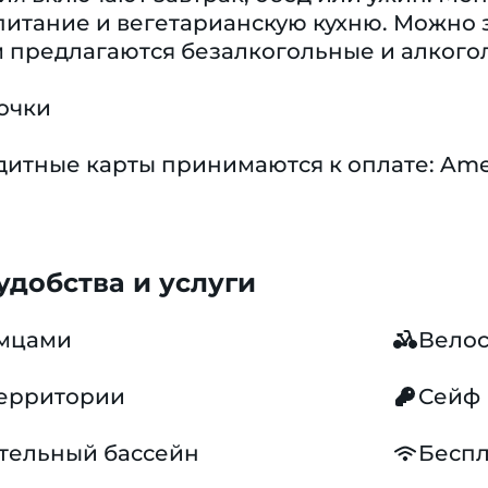
питание и вегетарианскую кухню. Можно
ям предлагаются безалкогольные и алкого
очки
тные карты принимаются к оплате: America
добства и услуги
омцами
Вело
территории
Сейф
тельный бассейн
Беспл