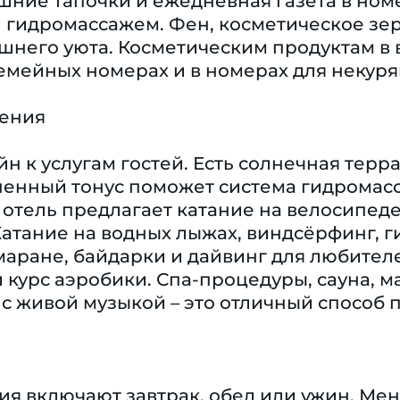
шние тапочки и ежедневная газета в но
 гидромассажем. Фен, косметическое зер
него уюта. Косметическим продуктам в 
емейных номерах и в номерах для некуря
чения
н к услугам гостей. Есть солнечная терра
енный тонус поможет система гидромасса
 отель предлагает катание на велосипеде
Катание на водных лыжах, виндсёрфинг, г
маране, байдарки и дайвинг для любител
и курс аэробики. Спа-процедуры, сауна, м
с живой музыкой – это отличный способ 
ия включают завтрак, обед или ужин. Ме