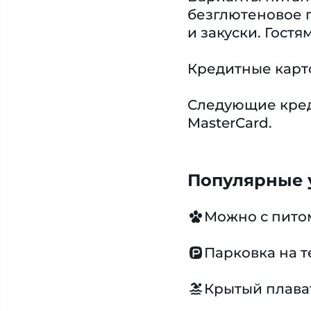
безглютеновое 
и закуски. Гост
Кредитные карт
Следующие креди
MasterCard.
Популярные у
Можно с пит
Парковка на 
Крытый плава