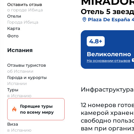
MIRADOR 
Оставить отзыв
о городе Ибица
Отель 5 звез
Отели
Plaza De España 
Города Ибица
Карта
Фото
4.8+
Испания
Великолепно
На основании отзывов
Отзывы туристов
об Испании
Города и курорты
Испании
Инфраструктура
Туры
в Испанию
12 номеров гото
Горящие туры
камерой хранени
по всему миру
свободно пользо
Виза
вам при организ
в Испанию