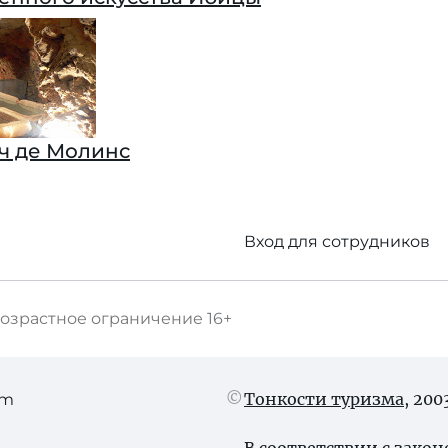
ч де Молинс
Вход для сотрудников
озрастное ограничение
16+
Тонкости туризма
, 20
am