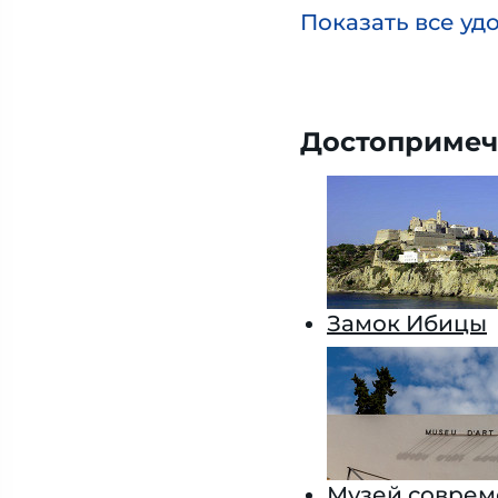
Показать все уд
Достопримеч
Замок Ибицы
Музей соврем