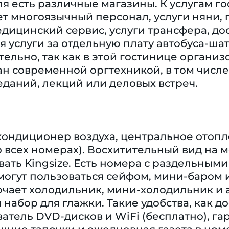
я есть различные магазины. К услугам го
т многоязычный персонал, услуги няни, 
дицинский сервис, услуги трансфера, до
 услуги за отдельную плату автобуса-ша
ельно, так как в этой гостинице организ
н современной оргтехникой, в том числе
даний, лекций или деловых встреч.
кондиционер воздуха, центральное отопл
о всех номерах). Восхитительный вид на 
вать Kingsize. Есть номера с раздельным
 могут пользоваться сейфом, мини-баром
ает холодильник, мини-холодильник и а
 набор для глажки. Такие удобства, как до
атель DVD-дисков и WiFi (бесплатно), 