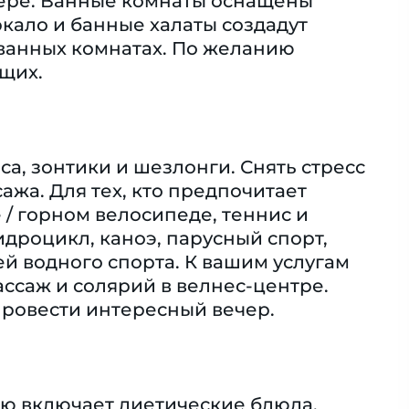
мере. Ванные комнаты оснащены
кало и банные халаты создадут
ванных комнатах. По желанию
щих.
са, зонтики и шезлонги. Снять стресс
жа. Для тех, кто предпочитает
 / горном велосипеде, теннис и
идроцикл, каноэ, парусный спорт,
ей водного спорта. К вашим услугам
ассаж и солярий в велнес-центре.
провести интересный вечер.
ню включает диетические блюда,