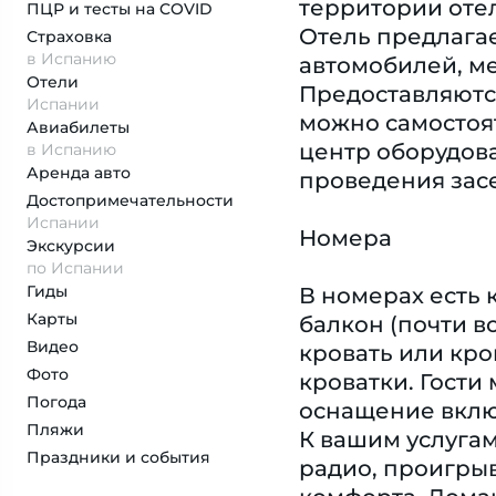
территории отел
ПЦР и тесты на COVID
Отель предлагае
Страховка
в Испанию
автомобилей, ме
Отели
Предоставляются
Испании
можно самостоят
Авиабилеты
центр оборудова
в Испанию
Аренда авто
проведения засе
Достопримеча­тельности
Испании
Номера
Экскурсии
по Испании
Гиды
В номерах есть 
Карты
балкон (почти в
Видео
кровать или кро
Фото
кроватки. Гости
Погода
оснащение включ
Пляжи
К вашим услугам
Праздники и события
радио, проигрыв