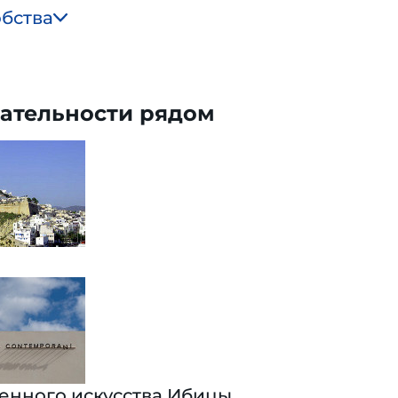
обства
ательности рядом
енного искусства Ибицы