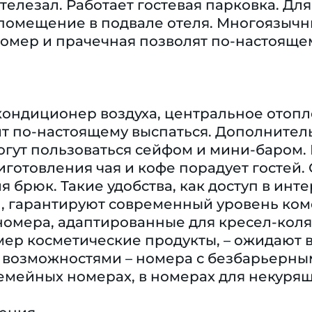
 телезал. Работает гостевая парковка. Д
помещение в подвале отеля. Многоязычны
номер и прачечная позволят по-настоящем
кондиционер воздуха, центральное отопл
ит по-настоящему выспаться. Дополнител
могут пользоваться сейфом и мини-баром
иготовления чая и кофе порадует гостей
я брюк. Такие удобства, как доступ в инт
), гарантируют современный уровень ко
омера, адаптированные для кресел-коляс
ер косметические продукты, – ожидают в
возможностями – номера с безбарьерны
мейных номерах, в номерах для некурящи