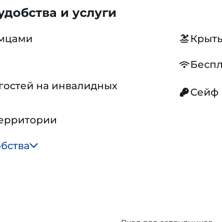
добства и услуги
омцами
Крыты
Беспл
гостей на инвалидных
Сейф
территории
обства