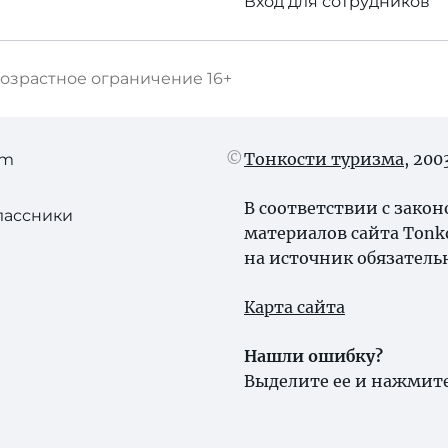
Вход для сотрудников
озрастное ограничение
16+
Тонкости туризма
, 20
am
В соответствии с зако
лассники
материалов сайта Tonk
на источник обязатель
Карта сайта
Нашли ошибку?
Выделите ее и нажмите 