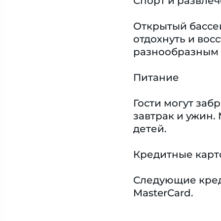
Спорт и развле
Открытый бассей
отдохнуть и вос
разнообразным
Питание
Гости могут за
завтрак и ужин.
детей.
Кредитные карт
Следующие креди
MasterCard.