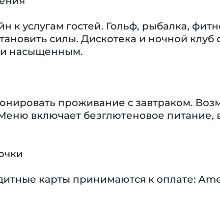
чения
н к услугам гостей. Гольф, рыбалка, фитне
становить силы. Дискотека и ночной клу
 и насыщенным.
бронировать проживание с завтраком. Во
 Меню включает безглютеновое питание, 
очки
тные карты принимаются к оплате: America