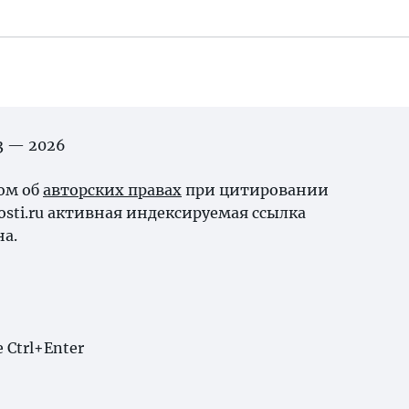
03 — 2026
ном об
авторских правах
при цитировании
osti.ru активная индексируемая ссылка
на.
Ctrl+Enter