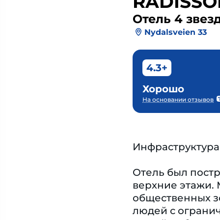
RADISSO
Отель 4 звез
Nydalsveien 33
4.3+
Хорошо
На основании отзывов
Инфраструктура
Отель был постро
верхние этажи. 
общественных зо
людей с огранич