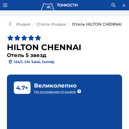
Тонкости используют сookie-файлы.
Что это значит?
Индия
Отели Индии
Отель HILTON CHENNAI 5*
HILTON CHENNAI
Отель 5 звезд
124/1, J.N. Salai, Guindy
Великолепно
4.7+
На основании отзывов