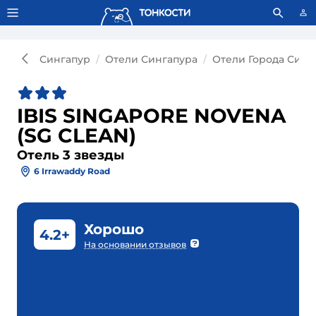
Тонкости используют сookie-файлы.
Что это значит?
Сингапур
Отели Сингапура
Отели Города Синг
IBIS SINGAPORE NOVENA
(SG CLEAN)
Отель 3 звезды
6 Irrawaddy Road
Хорошо
4.2+
На основании отзывов