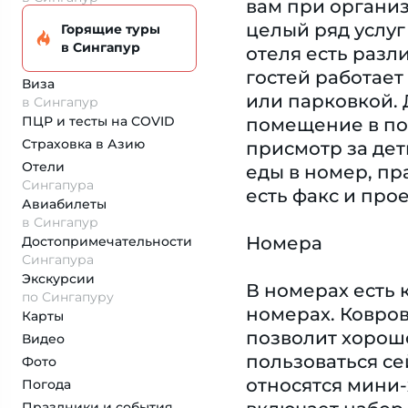
вам при органи
целый ряд услуг
Горящие туры
в Сингапур
отеля есть разл
гостей работае
Виза
или парковкой.
в Сингапур
ПЦР и тесты на COVID
помещение в под
Страховка
в Азию
присмотр за дет
Отели
еды в номер, пр
Сингапура
есть факс и про
Авиабилеты
в Сингапур
Номера
Достопримеча­тельности
Сингапура
Экскурсии
В номерах есть 
по Сингапуру
номерах. Ковров
Карты
позволит хорошо
Видео
пользоваться с
Фото
относятся мини-
Погода
Праздники и события