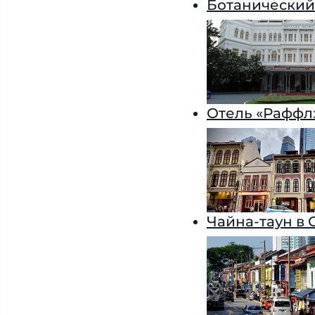
Ботанический
Отель «Раффл
Чайна-таун в 