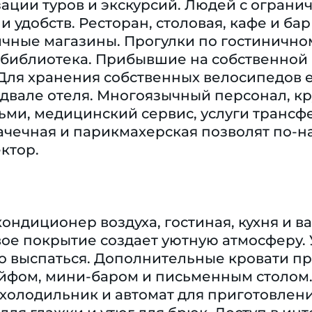
зации туров и экскурсий. Людей с огра
 и удобств. Ресторан, столовая, кафе и б
ичные магазины. Прогулки по гостинично
т библиотека. Прибывшие на собственной
 Для хранения собственных велосипедов 
вале отеля. Многоязычный персонал, кру
ьми, медицинский сервис, услуги трансфе
ачечная и парикмахерская позволят по-н
ектор.
кондиционер воздуха, гостиная, кухня и в
ое покрытие создает уютную атмосферу. 
 выспаться. Дополнительные кровати пре
ейфом, мини-баром и письменным столом
холодильник и автомат для приготовлени