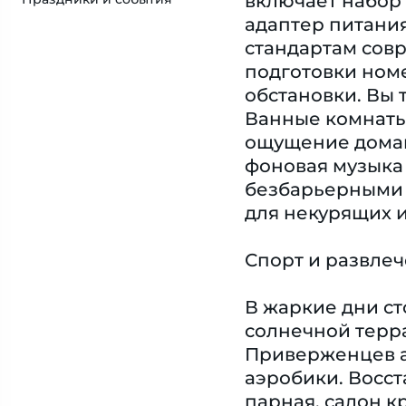
включает набор 
адаптер питания
стандартам сов
подготовки ном
обстановки. Вы 
Ванные комнаты
ощущение домашн
фоновая музыка
безбарьерными 
для некурящих и
Спорт и развле
В жаркие дни ст
солнечной терра
Приверженцев ак
аэробики. Восст
парная, салон к