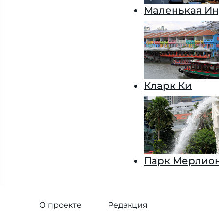
Маленькая И
Кларк Ки
Парк Мерлион
О проекте
Редакция