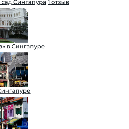
 сад Сингапура
1 отзыв
з» в Сингапуре
Сингапуре