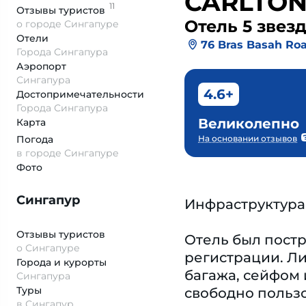
CARLTO
11
Отзывы
туристов
Отель 5 звез
о городе Сингапуре
Отели
76 Bras Basah Ro
Города Сингапура
Аэропорт
Сингапура
4.6+
Достопримеча­тельности
Города Сингапура
Великолепно
Карта
Погода
На основании отзывов
в городе Сингапуре
Фото
Сингапур
Инфраструктура
Отзывы туристов
Отель был постр
о Сингапуре
регистрации. Ли
Города и курорты
багажа, сейфом 
Сингапура
Туры
свободно пользо
в Сингапур