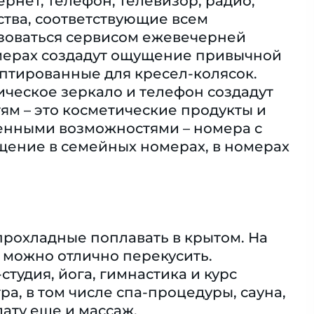
ернет, телефон, телевизор, радио,
бства, соответствующие всем
ьзоваться сервисом ежевечерней
омерах создадут ощущение привычной
аптированные для кресел-колясок.
ческое зеркало и телефон создадут
ям – это косметические продукты и
ченными возможностями – номера с
ение в семейных номерах, в номерах
 прохладные поплавать в крытом. На
а можно отлично перекусить.
удия, йога, гимнастика и курс
а, в том числе спа-процедуры, сауна,
лату еще и массаж.