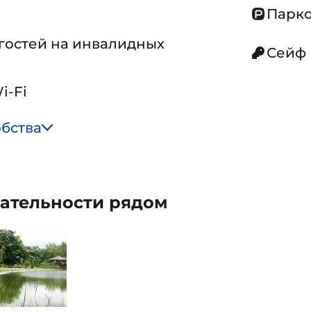
Парко
гостей на инвалидных
Сейф
i-Fi
обства
ательности рядом