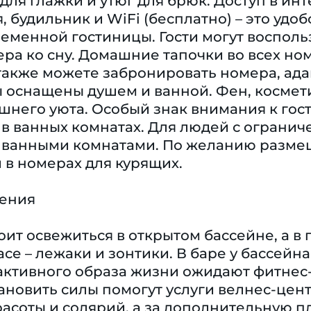
для глажки и утюг для брюк. Доступ в инт
, будильник и WiFi (бесплатно) – это удо
ременной гостиницы. Гости могут воспол
ера ко сну. Домашние тапочки во всех н
также можете забронировать номера, ад
 оснащены душем и ванной. Фен, космети
его уюта. Особый знак внимания к гост
 в ванных комнатах. Для людей с ограни
ванными комнатами. По желанию размещ
 в номерах для курящих.
чения
оит освежиться в открытом бассейне, а в
се – лежаки и зонтики. В баре у бассейн
тивного образа жизни ожидают фитнес-ст
ановить силы помогут услуги велнес-центр
расоты и солярий, а за дополнительную п