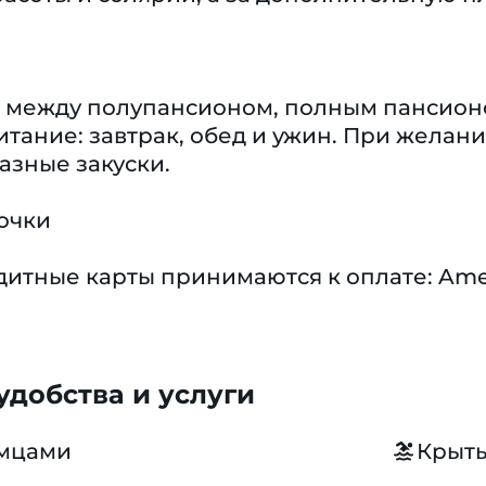
р между полупансионом, полным пансион
тание: завтрак, обед и ужин. При желан
азные закуски.
очки
тные карты принимаются к оплате: America
добства и услуги
омцами
Крыты