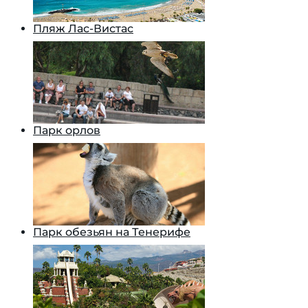
Пляж Лас-Вистас
Парк орлов
Парк обезьян на Тенерифе