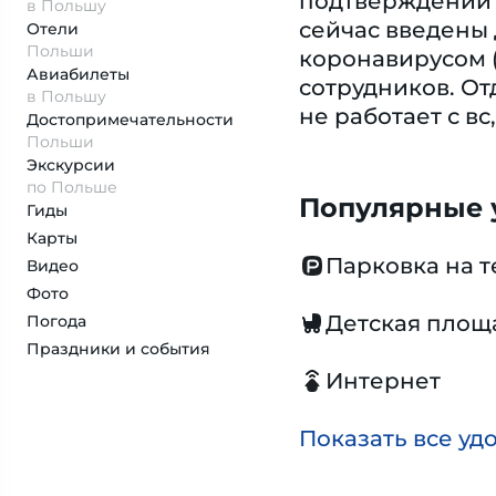
подтверждении б
в Польшу
сейчас введены
Отели
Польши
коронавирусом (
Авиабилеты
сотрудников. От
в Польшу
не работает с вс, 
Достопримеча­тельности
Польши
Экскурсии
по Польше
Популярные у
Гиды
Карты
Парковка на 
Видео
Фото
Детская площ
Погода
Праздники и события
Интернет
Показать все уд