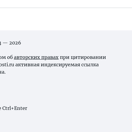
03 — 2026
ном об
авторских правах
при цитировании
osti.ru активная индексируемая ссылка
на.
Ctrl+Enter