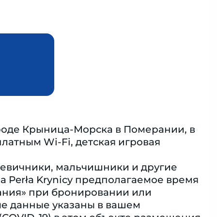
ороде Крыница-Морска в Померании, в
платным Wi-Fi, детская игровая
 девичники, мальчишники и другие
a Perła Krynicy предполагаемое время
ания» при бронировании или
ые данные указаны в вашем