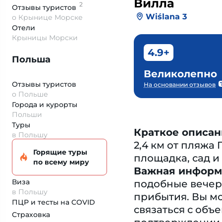
Вилла
2
Отзывы
туристов
Wiślana 3
о Крынице Морске
Отели
Крыницы Морски
4.9+
Польша
Великолепно
Отзывы туристов
На основании отзывов
о Польше
Города и курорты
Польши
Туры
Краткое описан
в Польшу
2,4 км от пляжа
Горящие туры
площадка, сад и
по всему миру
Важная информ
Виза
подобные вечери
в Польшу
прибытия. Вы м
ПЦР и тесты на COVID
связаться с об
Страховка