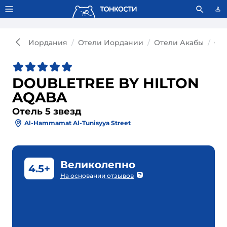
Тонкости используют сookie-файлы.
Что это значит?
Иордания
Отели Иордании
Отели Акабы
От
DOUBLETREE BY HILTON
AQABA
Отель 5 звезд
Al-Hammamat Al-Tunisyya Street
Великолепно
4.5+
На основании отзывов