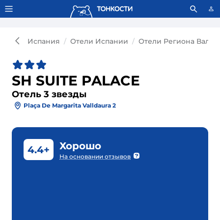
Тонкости используют сookie-файлы.
Что это значит?
Испания
Отели Испании
Отели Региона Вален
SH SUITE PALACE
Отель 3 звезды
Plaça De Margarita Valldaura 2
Хорошо
4.4+
На основании отзывов