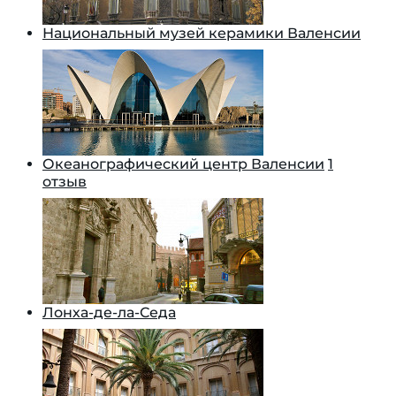
Национальный музей керамики Валенсии
Океанографический центр Валенсии
1
отзыв
Лонха-де-ла-Седа