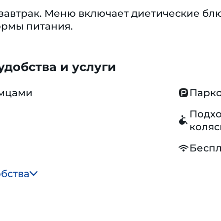
автрак. Меню включает диетические блю
рмы питания.
добства и услуги
омцами
Парко
Подхо
коляс
Беспл
обства