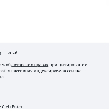
03 — 2026
ном об
авторских правах
при цитировании
osti.ru активная индексируемая ссылка
на.
Ctrl+Enter