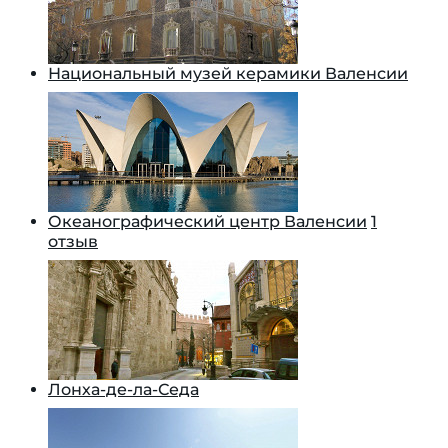
Национальный музей керамики Валенсии
Океанографический центр Валенсии
1
отзыв
Лонха-де-ла-Седа