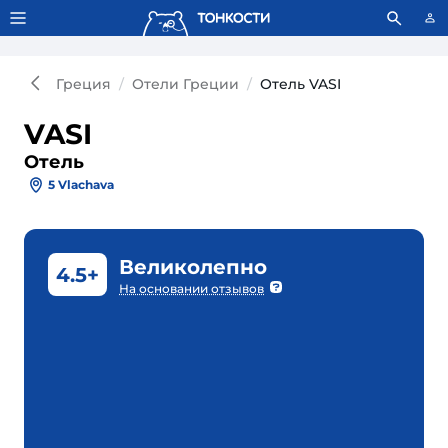
Тонкости используют сookie-файлы.
Что это значит?
Греция
Отели Греции
Отель VASI
VASI
Отель
5 Vlachava
Великолепно
4.5+
На основании отзывов