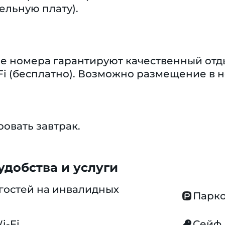
дельную плату).
 номера гарантируют качественный отды
Fi (бесплатно). Возможно размещение в 
овать завтрак.
добства и услуги
гостей на инвалидных
Парко
i-Fi
Сейф