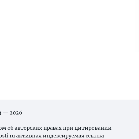
03 — 2026
ном об
авторских правах
при цитировании
osti.ru активная индексируемая ссылка