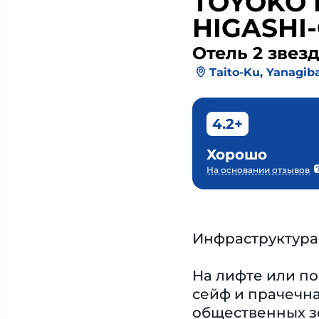
TOYOKO 
HIGASHI
Отель 2 звез
Taito-Ku, Yanagiba
4.2+
Хорошо
На основании отзывов
Инфраструктура
На лифте или по
сейф и прачечна
общественных зо