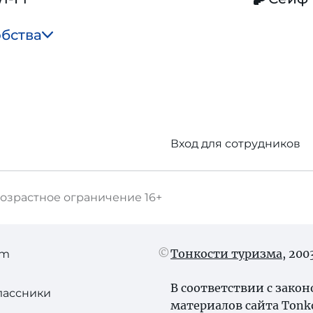
обства
Вход для сотрудников
озрастное ограничение
16+
Тонкости туризма
, 20
am
В соответствии с зако
лассники
материалов сайта Tonk