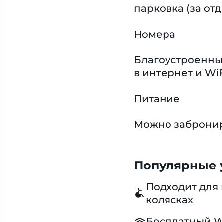
парковка (за от
Номера
Благоустроенные
в интернет и Wi
Питание
Можно забронир
Популярные у
Подходит для 
колясках
Бесплатный W