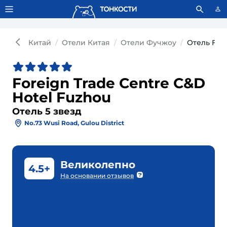
Тонкости используют сookie-файлы.
Что это значит?
Китай
Отели Китая
Отели Фучжоу
Отель Fore
Foreign Trade Centre C&D
Hotel Fuzhou
Отель 5 звезд
No.73 Wusi Road, Gulou District
Великолепно
4.5+
На основании отзывов