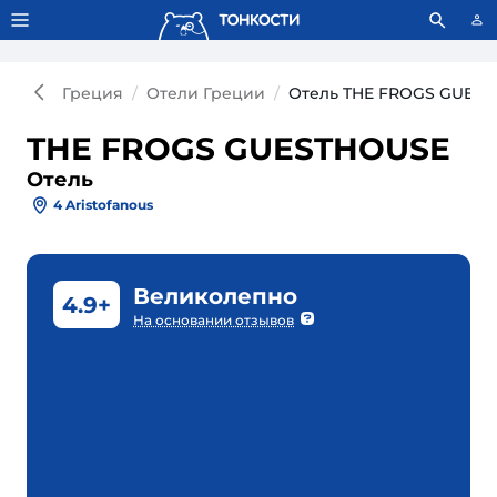
Тонкости используют сookie-файлы.
Что это значит?
Греция
Отели Греции
Отель THE FROGS GUES
THE FROGS GUESTHOUSE
Отель
4 Aristofanous
Великолепно
4.9+
На основании отзывов