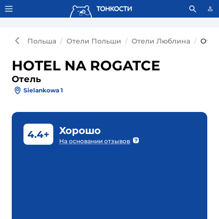
Тонкости используют сookie-файлы.
Что это значит?
Польша
Отели Польши
Отели Люблина
Отел
HOTEL NA ROGATCE
Отель
Sielankowa 1
Хорошо
4.4+
На основании отзывов