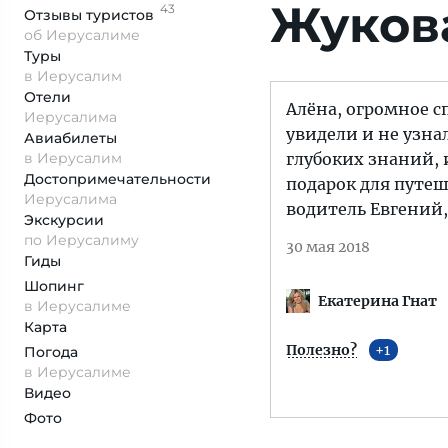
Жукова
43
Отзывы
туристов
об Иерусалиме
Туры
в Иерусалим
Отели
Алёна, огромное сп
Иерусалима
увидели и не узна
Авиабилеты
в Иерусалим
глубоких знаний, 
Достопримеча­тельности
подарок для путеш
Иерусалима
водитель Евгений,
Экскурсии
по Иерусалиму
30 мая 2018
Гиды
Шопинг
Екатерина Гнат
в Иерусалиме
Карта
Полезно?
1
Погода
в Иерусалиме
Видео
Фото