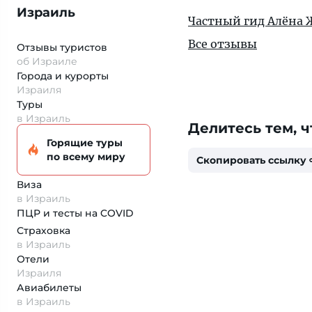
Израиль
Частный гид Алёна 
Все отзывы
Отзывы туристов
об Израиле
Города и курорты
Израиля
Туры
в Израиль
Делитесь тем, ч
Горящие туры
по всему миру
Скопировать ссылку
Виза
в Израиль
ПЦР и тесты на COVID
Страховка
в Израиль
Отели
Израиля
Авиабилеты
в Израиль