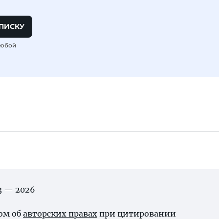
ПИСКУ
любой
03 — 2026
ном об
авторских правах
при цитировании