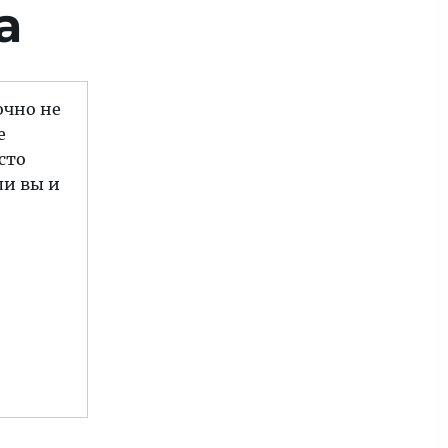
а
очно не
е
сто
ли вы и