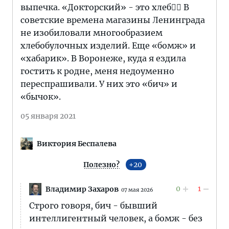
выпечка. «Докторский» - это хлеб👆🏼 В
советские времена магазины Ленинграда
не изобиловали многообразием
хлебобулочных изделий. Еще «бомж» и
«хабарик». В Воронеже, куда я ездила
гостить к родне, меня недоуменно
переспрашивали. У них это «бич» и
«бычок».
05 января 2021
Виктория Беспалева
Полезно?
20
0
1
Владимир Захаров
07 мая 2026
Строго говоря, бич - бывший
интеллигентный человек, а бомж - без