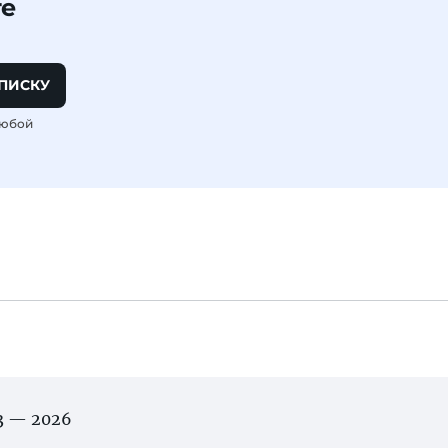
те
ПИСКУ
любой
03 — 2026