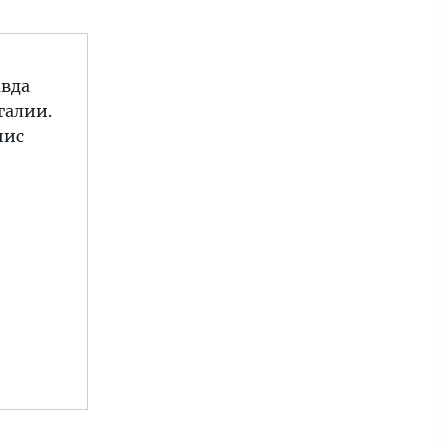
авда
галии.
нис