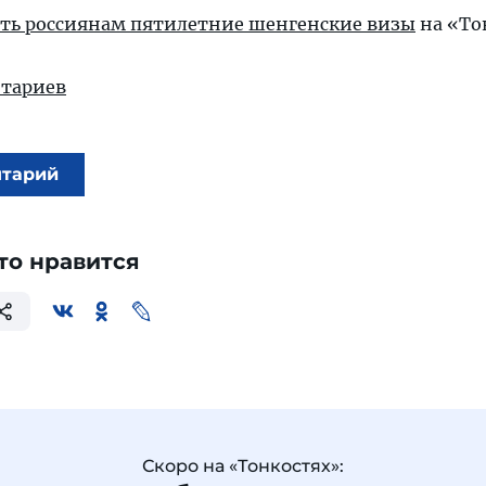
ать россиянам пятилетние шенгенские визы
на «То
тариев
нтарий
то нравится
Скоро на «Тонкостях»: