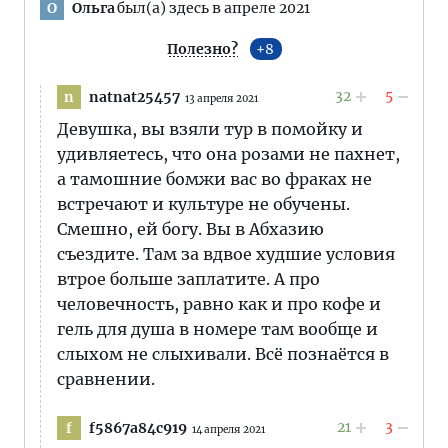
Ольга
был(а) здесь в апреле 2021
О
Полезно?
8
32
5
natnat25457
n
13 апреля 2021
Девушка, вы взяли тур в помойку и
удивляетесь, что она розами не пахнет,
а тамошние бомжи вас во фраках не
встречают и культуре не обучены.
Смешно, ей богу. Вы в Абхазию
съездите. Там за вдвое худшие условия
втрое больше заплатите. А про
человечность, равно как и про кофе и
гель для душа в номере там вообще и
слыхом не слыхивали. Всё познаётся в
сравнении.
21
3
f5867a84c919
f
14 апреля 2021