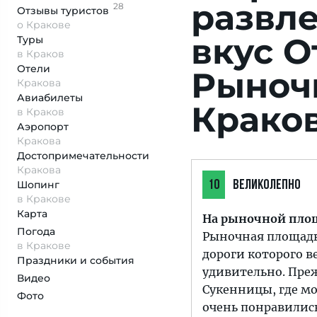
развл
28
Отзывы
туристов
о Кракове
вкус
О
Туры
в Краков
Отели
Рыноч
Кракова
Авиабилеты
Крако
в Краков
Аэропорт
Кракова
Достопримеча­тельности
Кракова
Шопинг
10
ВЕЛИКОЛЕПНО
в Кракове
Карта
На рыночной площ
Погода
Рыночная площадь 
в Кракове
дороги которого ве
Праздники и события
удивительно. Пре
Видео
Сукенницы, где м
Фото
очень понравилис