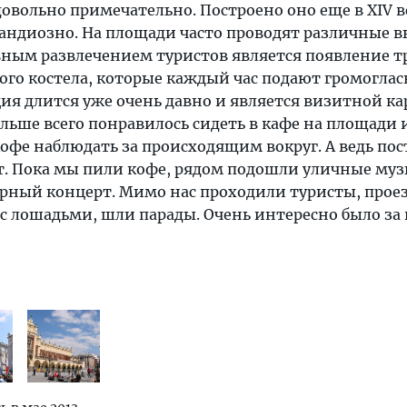
овольно примечательно. Построено оно еще в XIV в
рандиозно. На площади часто проводят различные 
вным развлечением туристов является появление т
ого костела, которые каждый час подают громогла
ция длится уже очень давно и является визитной к
ольше всего понравилось сидеть в кафе на площади и
офе наблюдать за происходящим вокруг. А ведь по
т. Пока мы пили кофе, рядом подошли уличные му
орный концерт. Мимо нас проходили туристы, прое
с лошадьми, шли парады. Очень интересно было за 