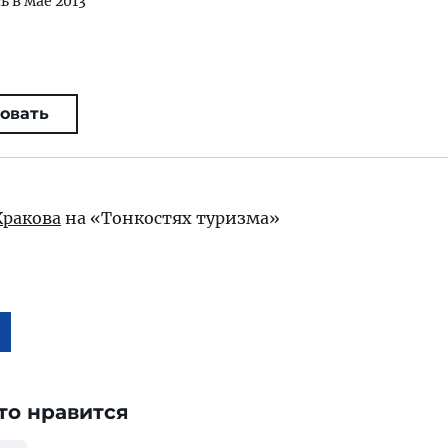
ь в мае 2013
овать
Кракова
на «Тонкостях туризма»
то нравится