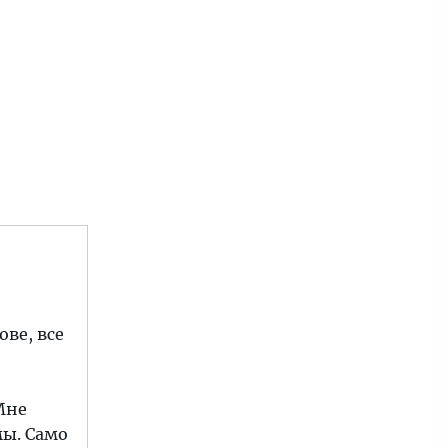
ве, все
Мне
мы. Само