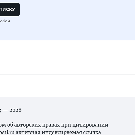
ПИСКУ
любой
03 — 2026
ном об
авторских правах
при цитировании
osti.ru активная индексируемая ссылка