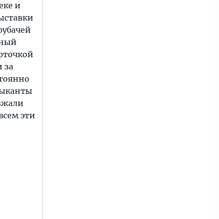
еке и
выставки
рубачей
сный
арточкой
 за
стоянно
зыканты
зжали
всем эти