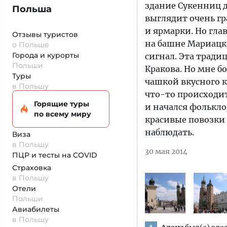
здание Сукенниц д
Польша
выглядит очень г
и ярмарки. Но гла
Отзывы туристов
на башне Мариацк
о Польше
Города и курорты
сигнал. Эта тради
Польши
Кракова. Но мне б
Туры
чашкой вкусного к
в Польшу
что-то происходи
Горящие туры
и начался фолькл
по всему миру
красивые повозки 
наблюдать.
Виза
в Польшу
30 мая 2014
ПЦР и тесты на COVID
Страховка
в Польшу
Отели
Польши
Авиабилеты
в Польшу