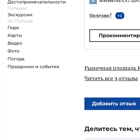
Алена
был(а) здес
А
Достопримеча­тельности
Польши
Экскурсии
Полезно?
1
по Польше
Гиды
Карты
Прокомментир
Видео
Фото
Погода
Праздники и события
Рыночная площадь 
Читать все
3
отзыва
Добавить отзыв
Делитесь тем, ч