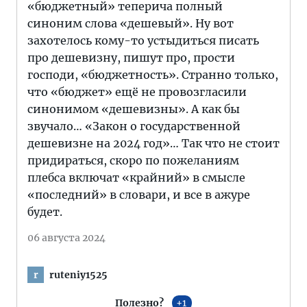
«бюджетный» теперича полный
синоним слова «дешевый». Ну вот
захотелось кому-то устыдиться писать
про дешевизну, пишут про, прости
господи, «бюджетность». Странно только,
что «бюджет» ещё не провозгласили
синонимом «дешевизны». А как бы
звучало… «Закон о государственной
дешевизне на 2024 год»… Так что не стоит
придираться, скоро по пожеланиям
плебса включат «крайний» в смысле
«последний» в словари, и все в ажуре
будет.
06 августа 2024
ruteniy1525
r
Полезно?
1