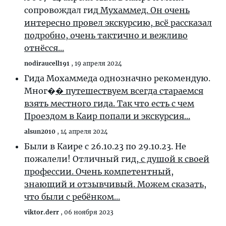
сопровождал гид
Мухаммед. Он очень
интересно провел экскурсию, всё рассказал
подробно, очень тактично и вежливо
отнёсся...
nodiraucell191
,
19 апреля 2024
Гида Мохаммеда однозначно рекомендую.
Мног�
� путешествуем всегда стараемся
взять местного гида. Так что есть с чем
Проездом в Каир попали и экскурсия...
alsun2010
,
14 апреля 2024
Были в Каире с 26.10.23 по 29.10.23. Не
пожалели! Отличный гид,
с душой к своей
профессии. Очень компетентный,
знающий и отзывчивый. Можем сказать,
что были с ребёнком...
viktor.derr
,
06 ноября 2023