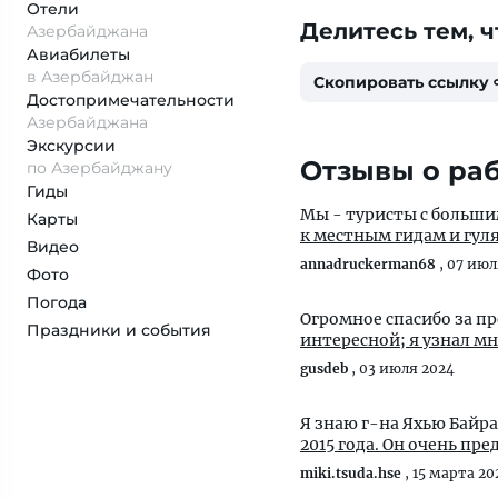
Отели
Делитесь тем, ч
Азербайджана
Авиабилеты
в Азербайджан
Скопировать ссылку
Достопримеча­тельности
Азербайджана
Экскурсии
Отзывы о раб
по Азербайджану
Гиды
Мы - туристы с больш
Карты
к местным гидам и гуляе
Видео
annadruckerman68
,
07 июл
Фото
Погода
Огромное спасибо за п
Праздники и события
интересной; я узнал мно
gusdeb
,
03 июля 2024
Я знаю г-на Яхью Бай
2015 года. Он очень пр
miki.tsuda.hse
,
15 марта 20