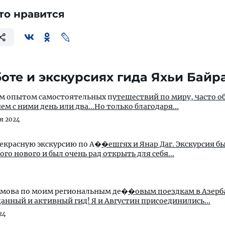
то нравится
оте и экскурсиях гида Яхьи Байр
им опытом самостоятельных п
утешествий по миру, часто 
м с ними день или два...Но только благодаря...
я 2024
рекрасную экскурсию по А�
�ешгях и Янар Даг. Экскурсия б
го нового и был очень рад открыть для себя...
рамова по моим региональным де�
�овым поездкам в Азерб
еданный и активный гид! Я и Августин присоединились...
24