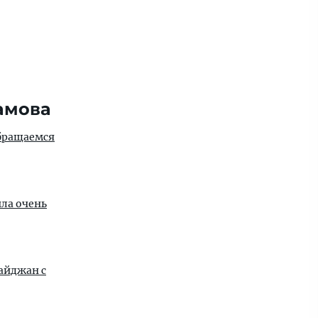
амова
обращаемся
ыла очень
айджан с