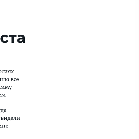
ста
рсиях
шло все
амму
ем
уда
 увидели
ине.