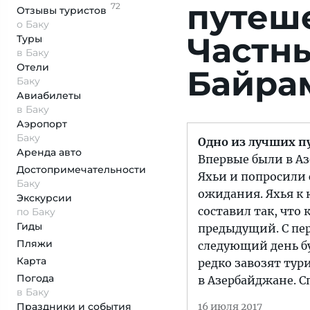
путеш
72
Отзывы
туристов
о Баку
Частны
Туры
в Баку
Отели
Байрам
Баку
Авиабилеты
в Баку
Аэропорт
Баку
Одно из лучших п
Аренда авто
Впервые были в Аз
Достопримеча­тельности
Яхьи и попросили 
Баку
ожидания. Яхья к
Экскурсии
составил так, что
по Баку
Гиды
предыдущий. С пер
Пляжи
следующий день бу
Карта
редко завозят тур
Погода
в Азербайджане. С
в Баку
Праздники и события
16 июля 2017