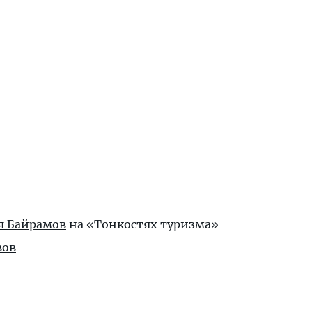
ья Байрамов
на «Тонкостях туризма»
вов