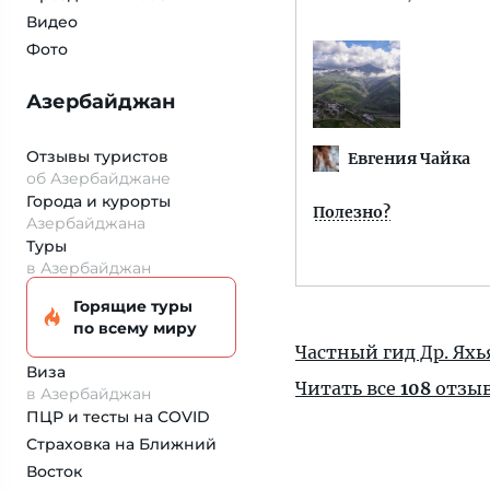
Видео
Фото
Азербайджан
Отзывы туристов
Евгения Чайка
об Азербайджане
Города и курорты
Полезно?
Азербайджана
Туры
в Азербайджан
Горящие туры
по всему миру
Частный гид Др. Ях
Виза
Читать все
108
отзы
в Азербайджан
ПЦР и тесты на COVID
Страховка
на Ближний
Восток