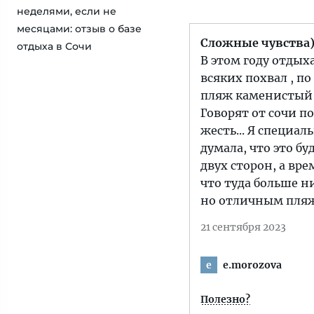
неделями, если не
месяцами: отзыв о базе
Сложные чувства
отдыха в Сочи
В этом году отдыха
всяких похвал , по
пляж каменистый и 
Говорят от сочи по
жесть... Я специал
думала, что это бу
двух сторон, а вре
что туда больше н
но отличным пляж
21 сентября 2023
e.morozova
e
Полезно?