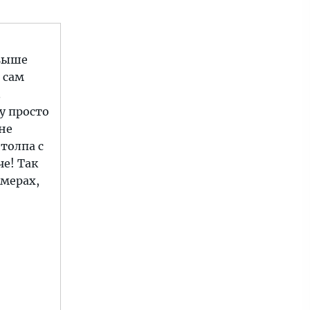
 выше
 сам
.
у просто
 не
 толпа с
че! Так
омерах,