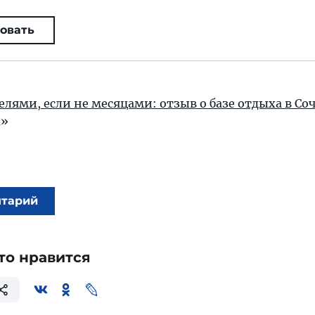
овать
лями, если не месяцами: отзыв о базе отдыха в Со
а»
нтарий
то нравится