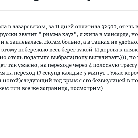
)
ла в лазаревском, за 11 дней оплатила 32500, отель
 русски звучит " римма хауз", я жила в мансарде, но
я заплевалась. Ногам больно, а в тапках не удобно
 этому побережью весь берег такой. И дорога к пляж
ьно отель подальше выбрала(попу выгуливать))), но
дет так ужасно, на переходе через 4 полосную трассу
мя на переход 17 секунд каждые 5 минут... Ужас коро
и ногой)следующий год крым с его безвкусицей в н
ем или все же заграница, посмотрим)