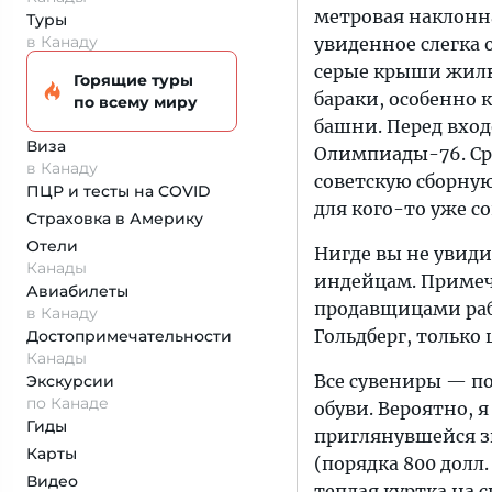
метровая наклонна
Туры
в Канаду
увиденное слегка
серые крыши жилы
Горящие туры
бараки, особенно
по всему миру
башни. Перед вхо
Виза
Олимпиады-76. Сра
в Канаду
советскую сборную
ПЦР и тесты на COVID
для кого-то уже с
Страховка
в Америку
Отели
Нигде вы не увиди
Канады
индейцам. Примеча
Авиабилеты
продавщицами раб
в Канаду
Гольдберг, только 
Достопримеча­тельности
Канады
Все сувениры — по
Экскурсии
по Канаде
обуви. Вероятно, я
Гиды
приглянувшейся з
Карты
(порядка 800 долл
Видео
теплая куртка на 