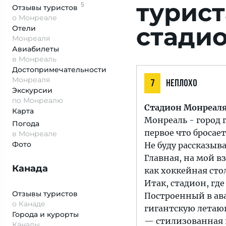
турис
5
Отзывы
туристов
о Монреале
стади
Отели
Монреаля
Авиабилеты
в Монреаль
Достопримеча­тельности
Монреаля
7
НЕПЛОХО
Экскурсии
по Монреалю
Стадион Монреал
Карта
Монреаль - город 
Погода
первое что бросаетс
в Монреале
Фото
Не буду рассказыв
Главная, на мой в
Канада
как хоккейная сто
Итак, стадион, гд
Отзывы туристов
Построенный в ав
о Канаде
гигантскую летаю
Города и курорты
— стилизованная 
Канады