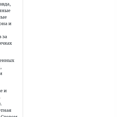
авда,
онные
лые
она и
 за
личках
щенных
,
и
е и
ь
.
отная
 Словом,