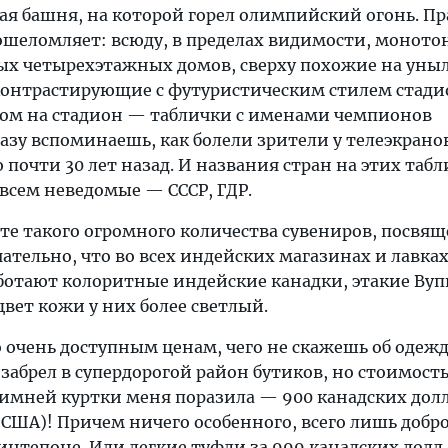
я башня, на которой горел олимпийский огонь. Пр
 ошеломляет: всюду, в пределах видимости, монот
х четырехэтажных домов, сверху похожие на уны
 контрастирующие с футуристическим стилем стади
дом на стадион — таблички с именами чемпионов
зу вспоминаешь, как болели зрители у телеэкранов
 почти 30 лет назад. И названия стран на этих таб
овсем неведомые — СССР, ГДР.
те такого огромного количества сувениров, посвя
тельно, что во всех индейских магазинах и лавках
отают колоритные индейские канадки, этакие Вуп
цвет кожи у них более светлый.
 очень доступным ценам, чего не скажешь об одежд
 забрел в супердорогой район бутиков, но стоимост
имней куртки меня поразила — 900 канадских долл
. США)! Причем ничего особенного, всего лишь добр
синтепоне. Или легкие туфли за 999 канадских долл.