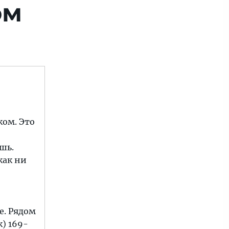
ом
ком. Это
шь.
как ни
е. Рядом
) 169-