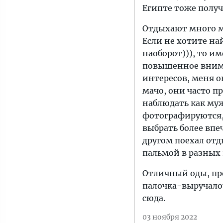
Египте тоже получ
Отдыхают много м
Если не хотите на
наоборот))), то и
повышенное внима
интересов, меня о
мачо, они часто п
наблюдать как му
фотографируются,
выбрать более впе
другом поехал отд
пальмой в разных 
Отличный оды, про
палочка-выручалоч
сюда.
03 ноября 2022