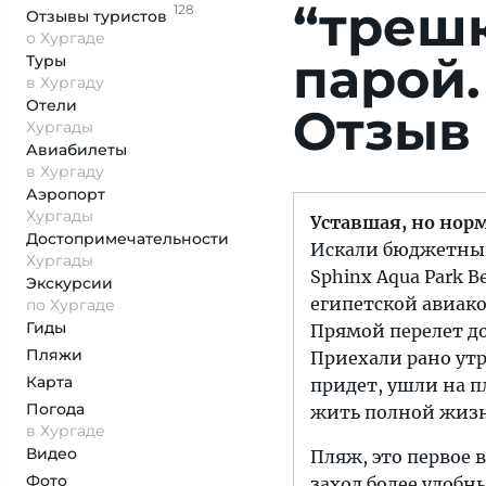
“трешк
128
Отзывы
туристов
о Хургаде
парой.
Туры
в Хургаду
Отели
Отзыв 
Хургады
Авиабилеты
в Хургаду
Аэропорт
Хургады
Уставшая, но нор
Достопримеча­тельности
Искали бюджетный 
Хургады
Sphinx Aqua Park B
Экскурсии
египетской авиако
по Хургаде
Гиды
Прямой перелет до
Пляжи
Приехали рано утро
Карта
придет, ушли на п
Погода
жить полной жизн
в Хургаде
Видео
Пляж, это первое в
Фото
заход более удобн