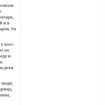
 совсем
о
ентаря,
й и в
аров. Ох
 у кого-
ют по
оду и
н.
ам дети
а люди,
урица,
жины,