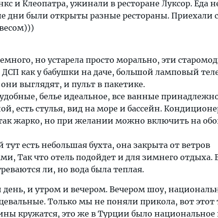
нкс и Клеопатра, ужинали в ресторане Луксор. Еда н
ые дни были открыты разные рестораны. Приехали с
весом)))
много, но устарела просто морально, эти старомо
ДСП как у бабушки на даче, большой ламповый тел
 они выглядят, и пульт в пакетике.
 удобные, белье идеальное, все ванные принадлежн
ой, есть стулья, вид на море и бассейн. Кондиционе
так жарко, но при желании можно включить на обо
 тут есть небольшая бухта, она закрыта от ветров
, Так что отель подойдет и для зимнего отдыха. 
реваются ли, но вода была теплая.
день, и утром и вечером. Вечером шоу, националь
цевальные. Только мы не поняли прикола, вот этот 
ны кружатся, это же в Турции было национальное 