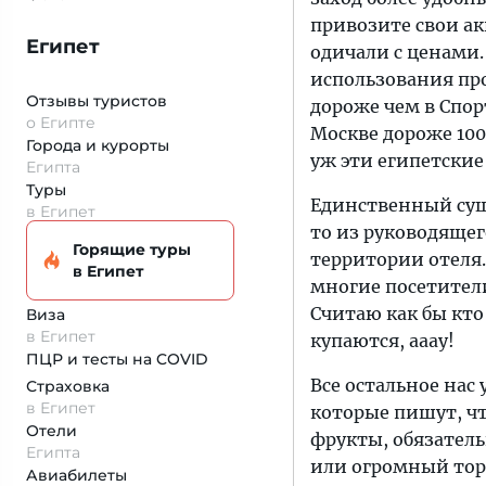
привозите свои а
Египет
одичали с ценами.
использования пр
Отзывы туристов
дороже чем в Спор
о Египте
Москве дороже 100
Города и курорты
уж эти египетские
Египта
Туры
Единственный суще
в Египет
то из руководящег
Горящие туры
территории отеля.
в Египет
многие посетители
Считаю как бы кто
Виза
в Египет
купаются, ааау!
ПЦР и тесты на COVID
Все остальное нас
Страховка
в Египет
которые пишут, чт
Отели
фрукты, обязатель
Египта
или огромный торт
Авиабилеты