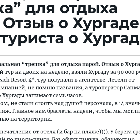
а” для отдыха
 Отзыв о Хургаде
туриста о Хурга
мальная “трешка” для отдыха парой. Отзыв о Хурга
тур на двоих на неделю, взяли Хургаду за 90 000 ру
each Resort 4*. тур покупали в агентстве. Летели от
мпанией, не помню названия, а туроператор Санма
 Хургады занимает семь часов.
м, не стали стоять над душой персонала, в 14 знач
ляж. Главное нам браслеты надели, чтобы мы могли
ью на территории.
печатление от отеля (и бар на пляже)))). У берега ср
ый по пирсу-плите. Без обуви никуда, обязательно