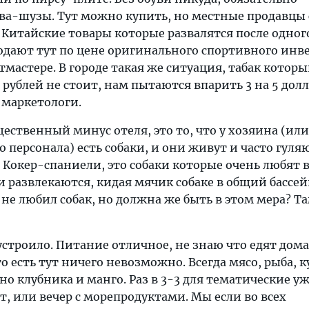
ква-шузы. Тут можно купить, но местные продавцы
 Китайские товары которые развалятся после одног
одают тут по цене оригинального спортивного инв
тмастере. В городе такая же ситуация, табак которы
 рублей не стоит, нам пытаются впарить 3 на 5 долл
 маркетологи.
ственный минус отеля, это то, что у хозяина (или
о персонала) есть собаки, и они живут и часто гуля
 Кокер-спаниели, это собаки которые очень любят в
 развлекаются, кидая мячик собаке в общий бассей
 не любил собак, но должна же быть в этом мера? Т
 устроило. Питание отличное, не знаю что едят дом
о есть тут ничего невозможно. Всегда мясо, рыба, к
но клубника и манго. Раз в 3-3 для тематические у
, или вечер с морепродуктами. Мы если во всех