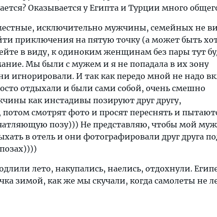
ается? Оказывается у Египта и Турции много общег
естные, исключительно мужчины, семейных не ви
йти приключения на пятую точку (а может быть хо
мейте в виду, к одиноким женщинам без пары тут б
ние. Мы были с мужем и я не попадала в их зону
ни игнорировали. И так как передо мной не надо в
росто отдыхали и были сами собой, очень смешно
жчины как инстадивы позируют друг другу,
 потом смотрят фото и просят переснять и пытают
чатляющую позу))) Не представляю, чтобы мой муж
ыхать в отель и они фотографировали друг друга по
позах))))
длили лето, накупались, наелись, отдохнули. Егип
ка зимой, как же мы скучали, когда самолеты не л