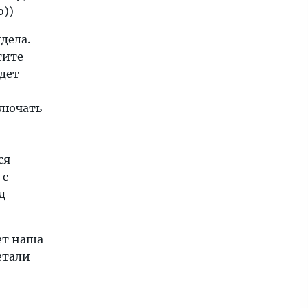
о))
дела.
тите
удет
ключать
ся
 с
д
ет наша
етали