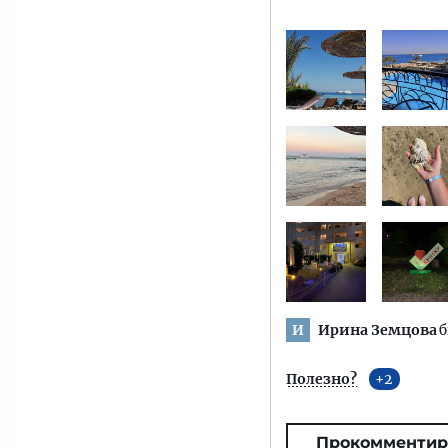
Ирина Земцова
б
И
Полезно?
2
Прокомментир