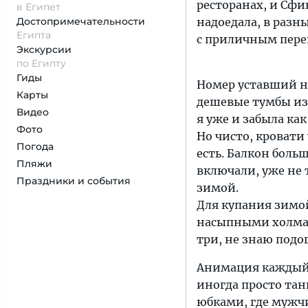
ресторанах, и Сфи
в Египет
Достопримеча­тельности
надоедала, в разн
Египта
с приличным пере
Экскурсии
по Египту
Гиды
Номер уставший не
Карты
дешевые тумбы из 
Видео
я уже и забыла как
Фото
Но чисто, кровати
Погода
есть. Балкон больш
Пляжи
включали, уже не 
Праздники и события
зимой.
Для купания зимой
насыпными холмами
три, не знаю подог
Анимация каждый 
иногда просто тан
юбками, где мужчи