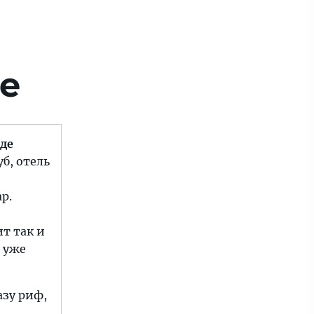
де
де
б, отель
р.
ит так и
 уже
азу риф,