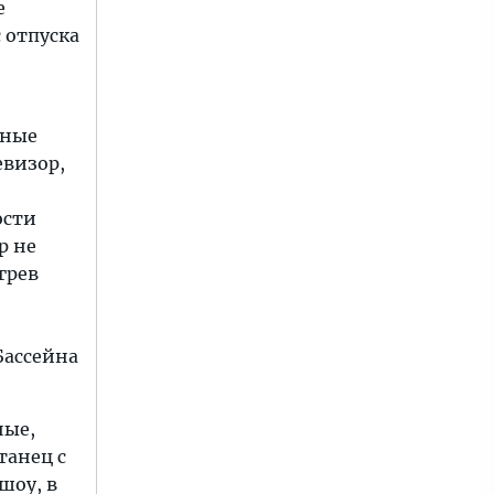
е
 отпуска
дные
евизор,
ости
р не
грев
Бассейна
ные,
танец с
шоу, в