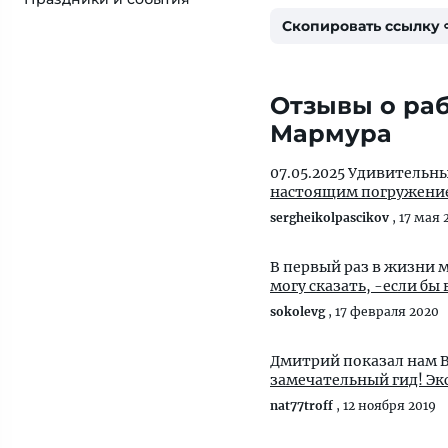
Скопировать ссылку
Отзывы о раб
Мармура
07.05.2025 Удивитель
настоящим погружением
sergheikolpascikov
,
17 мая 
В первый раз в жизни 
sokolevg
,
17 февраля 2020
Дмитрий показал нам 
замечательный гид! Экс
nat77troff
,
12 ноября 2019