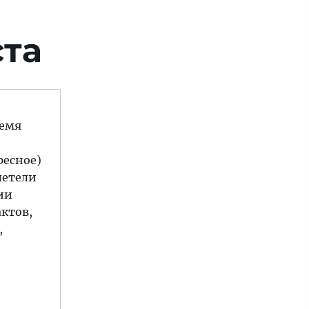
ста
ремя
ресное)
летели
ии
актов,
,