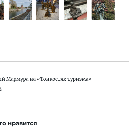
ий Мармура
на «Тонкостях туризма»
в
то нравится