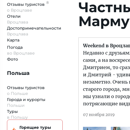
Частн
8
Отзывы
туристов
о Вроцлаве
Марму
Отели
Вроцлава
Достопримеча­тельности
Вроцлава
Карта
Weekend в Вроцла
Погода
Недавно с друзьям
во Вроцлаве
Фото
сами, а на воскрес
Дмитрием, то сраз
Польша
и Дмитрий - удиви
незаметно. Очень 
Отзывы туристов
старого города, м
о Польше
мы узнали о городе
Города и курорты
потрясающие виды 
Польши
Туры
07 ноября 2019
в Польшу
Горящие туры