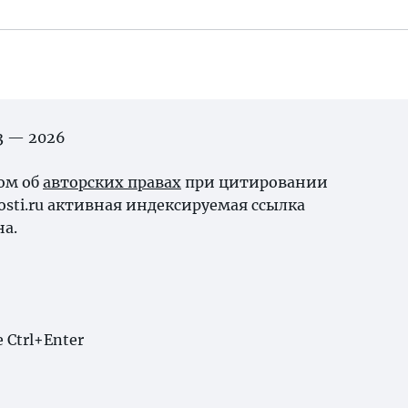
03 — 2026
ном об
авторских правах
при цитировании
osti.ru активная индексируемая ссылка
на.
Ctrl+Enter