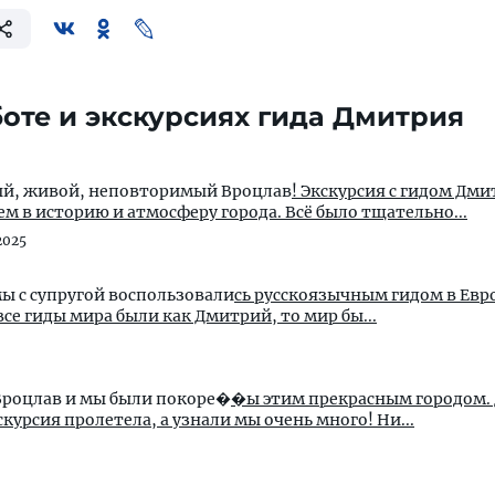
оте и экскурсиях гида Дмитрия
ный, живой, неповторимый Вроцлав
! Экскурсия с гидом Дми
 в историю и атмосферу города. Всё было тщательно...
2025
мы с супругой воспользовали
сь русскоязычным гидом в Европе. 
могу сказать, -если бы все гиды мира были как Дмитрий, то мир бы...
Вроцлав и мы были покоре�
�ы этим прекрасным городом.
курсия пролетела, а узнали мы очень много! Ни...