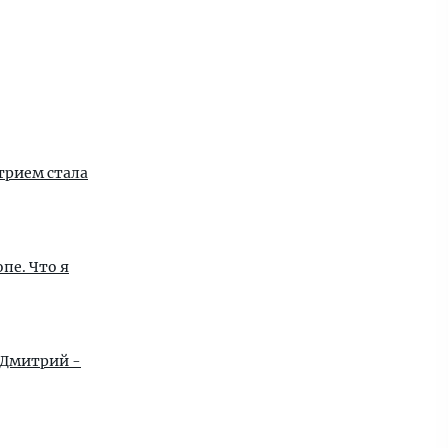
трием стала
Что я
 Дмитрий -