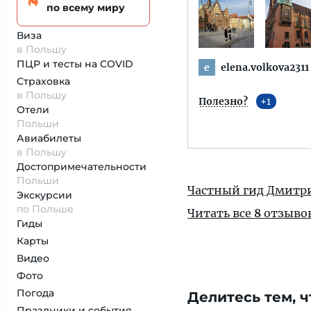
по всему миру
Виза
в Польшу
ПЦР и тесты на COVID
elena.volkova2311
e
Страховка
в Польшу
Полезно?
1
Отели
Польши
Авиабилеты
в Польшу
Достопримеча­тельности
Польши
Частный гид Дмитр
Экскурсии
по Польше
Читать все
8
отзыво
Гиды
Карты
Видео
Фото
Погода
Делитесь тем, ч
Праздники и события