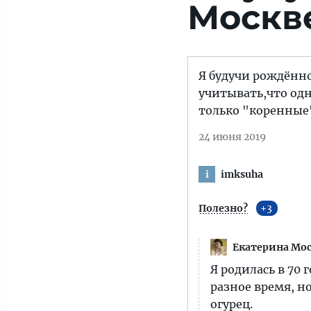
Москве
Я будучи рождённо
учитывать,что одн
только "коренные"
24 июня 2019
imksuha
i
Полезно?
3
Екатерина Мо
Я родилась в 70
разное время, н
огурец.