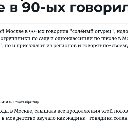
 в 90-ых говори
й Москве в 90-ых говорила "солёный огурец", над
огруппники по саду и одноклассники по школе в М
, но и приезжают из регионов и говорят по-своему
сквина
20 октября 2019
 годы в Москве, слышала все продолжения этой пого
о в мое детство звучало как жадина -говядина соле