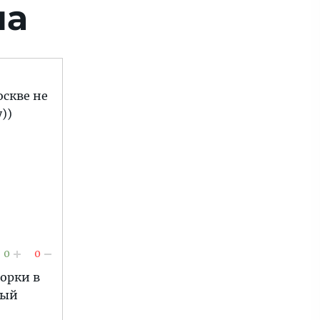
ла
о
оскве не
))
0
0
ворки в
ный