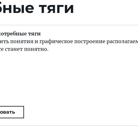
бные тяги
потребные тяги
ить понятия и графическое построение располагае
се станет понятно.
овать