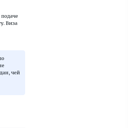
 подаче
у. Виза
по
не
дан, чей