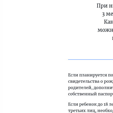
При н
3 м
Кан
можно
Если планируется п
свидетельства о рож
родителей, дополнит
собственный паспор
Если ребенок до 18 
третьих лиц, необх