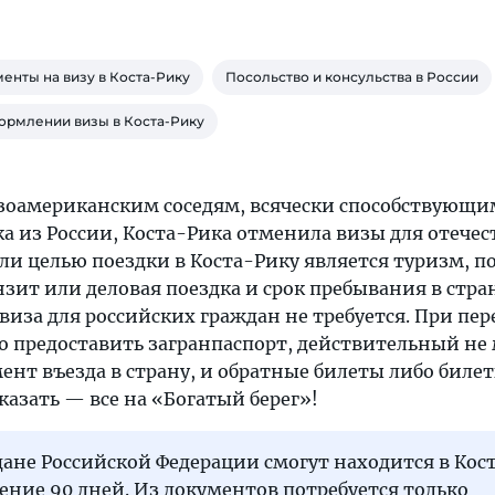
енты на визу в Коста-Рику
Посольство и консульства в России
ормлении визы в Коста-Рику
зоамериканским соседям, всячески способствующи
а из России, Коста-Рика отменила визы для отече
сли целью поездки в Коста-Рику является туризм, 
зит или деловая поездка и срок пребывания в стра
виза для российских граждан не требуется. При пе
 предоставить загранпаспорт, действительный не
ент въезда в страну, и обратные билеты либо билет
сказать — все на «Богатый берег»!
дане Российской Федерации смогут находится в Кос
чение 90 дней. Из документов потребуется только