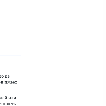
го из
он имеет
елей или
енность