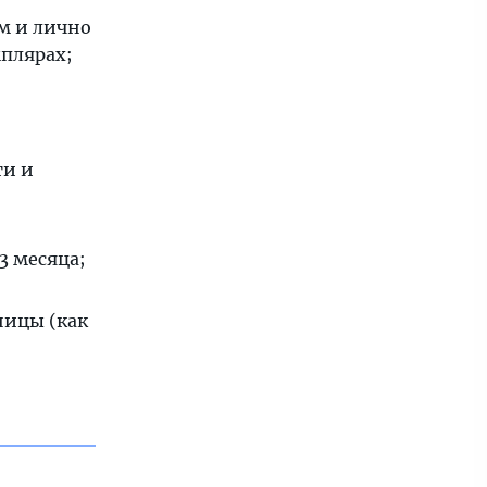
м и лично
мплярах;
ти и
3 месяца;
ницы (как