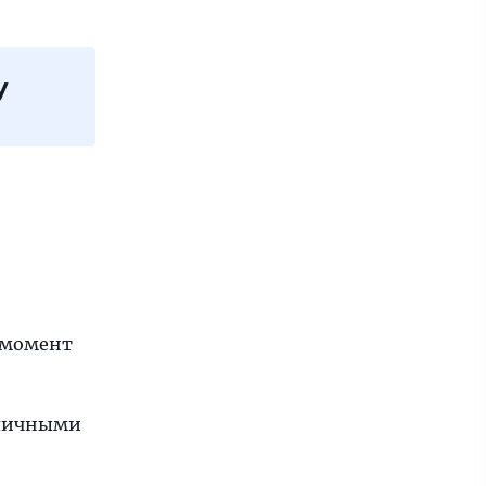
у
а момент
 личными