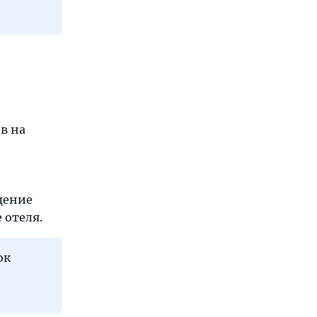
в на
дение
 отеля.
ок