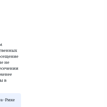
м
ственных
посещение
не не
ресечении
 менее
ы в
та-Рике