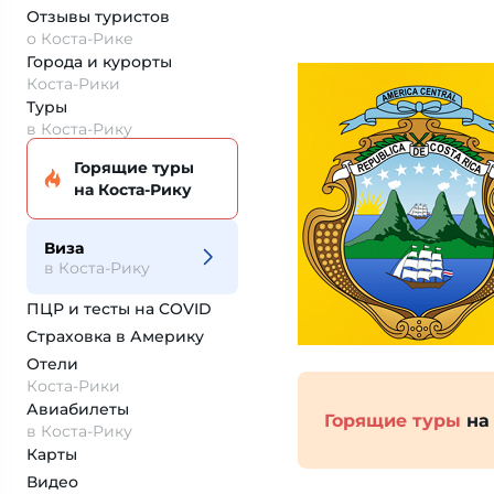
Отзывы туристов
о Коста-Рике
Города и курорты
Коста-Рики
Туры
в Коста-Рику
Горящие туры
на Коста-Рику
Виза
в Коста-Рику
ПЦР и тесты на COVID
Страховка
в Америку
Отели
Коста-Рики
Авиабилеты
Горящие туры
на 
в Коста-Рику
Карты
Видео