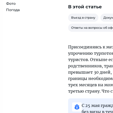
Фото
В этой статье
Погода
Въезд в страну
Докум
Ответы на вопросы об оф
Присоединяясь к ме
упрочению турпоток
туристов. Отныне е
родственников, тран
превышает 30 дней, 
границы необходимо
трех месяцев на мом
третью страну. Что 
С 25 мая граж
без визы в те