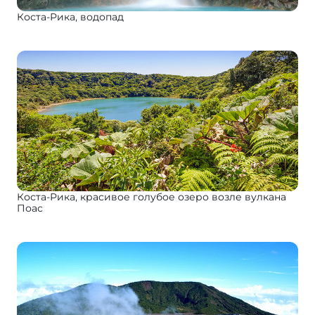
Коста-Рика, водопад
Коста-Рика, красивое голубое озеро возле вулкана
Поас