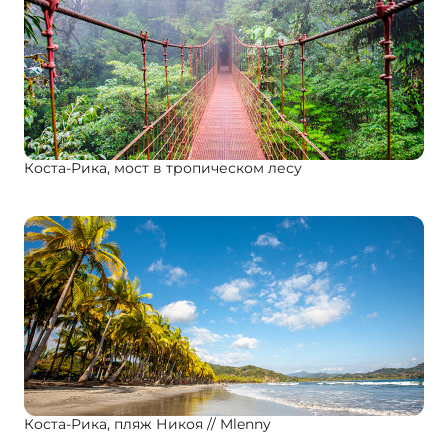
Коста-Рика, мост в тропическом лесу
Коста-Рика, пляж Никоя
Mlenny