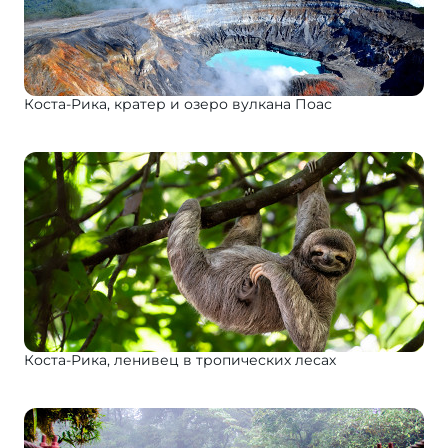
Коста-Рика, кратер и озеро вулкана Поас
Коста-Рика, ленивец в тропических лесах