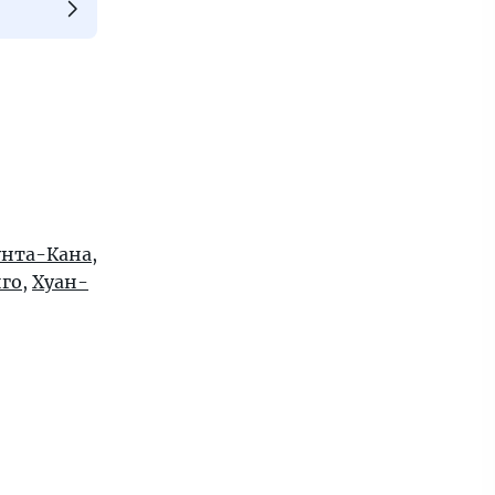
нта-Кана
,
го
,
Хуан-