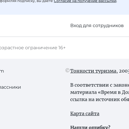
формляя подписку, вы даете
Согласие на получение рассылки
.
Вход для сотрудников
озрастное ограничение
16+
Тонкости туризма
, 20
am
В соответствии с зако
лассники
материала «Время в Д
ссылка на источник обя
Карта сайта
Нашли ошибку?