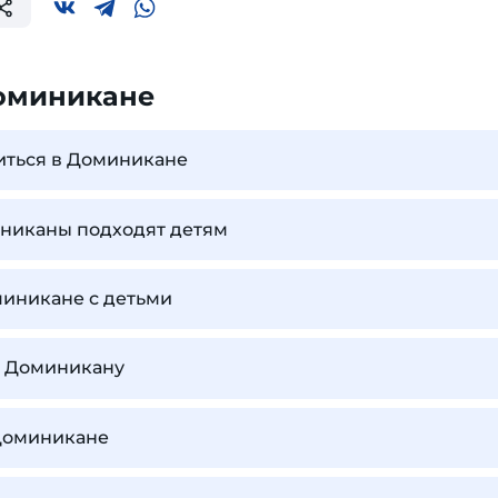
оминикане
иться в Доминикане
никаны подходят детям
миникане с детьми
 в Доминикану
 Доминикане