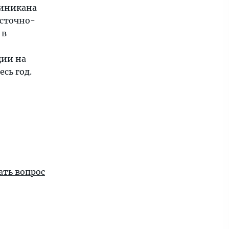
миникана
осточно-
 в
ции на
сь год.
ать вопрос