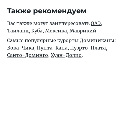
Также рекомендуем
Вас также могут заинтересовать
ОАЭ
,
Таиланд
,
Куба
,
Мексика
,
Маврикий
.
Самые популярные курорты Доминиканы:
Бока-Чика
,
Пунта-Кана
,
Пуэрто-Плата
,
Санто-Доминго
,
Хуан-Долио
.