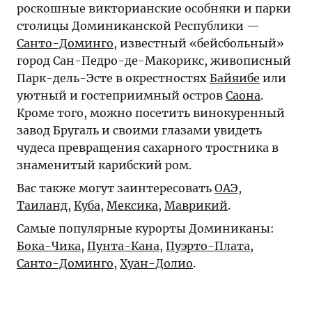
роскошные викторианские особняки и парки
столицы Доминиканской Республики —
Санто-Доминго
, известный «бейсбольный»
город Сан-Педро-де-Макорикс, живописный
Парк-дель-Эсте в окрестностях
Байяибе
или
уютный и гостеприимный остров
Саона
.
Кроме того, можно посетить винокуренный
завод Бругаль и своими глазами увидеть
чудеса превращения сахарного тростника в
знаменитый карибский ром.
Вас также могут заинтересовать
ОАЭ
,
Таиланд
,
Куба
,
Мексика
,
Маврикий
.
Самые популярные курорты Доминиканы:
Бока-Чика
,
Пунта-Кана
,
Пуэрто-Плата
,
Санто-Доминго
,
Хуан-Долио
.