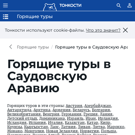
Горящие туры
Тонкости используют сookie-файлы.
Что это значит?
Горящие туры
Горящие туры в Саудовскую Арав
Горящие туры в
Саудовскую
Аравию
Горящих туров в эти страны:
Австрия
,
Азербайджан
,
Антарктида
,
Арктика
,
Армения
,
Беларусь
,
Болгария
,
Великобритания
,
Венгрия
,
Германия
,
Греция
,
Дания
,
Детский отдых
,
Доминикана
,
Израиль
,
Иран
,
Ирландия
,
Исландия
,
Испания
,
Италия
,
Казахстан
,
Катар
,
Кипр
,
Круизы
,
Кыргызстан
,
Лаос
,
Латвия
,
Ливан
,
Литва
,
Марокко
,
Монако
,
Монголия
,
Новая Зеландия
,
Норвегия
,
Польша
,