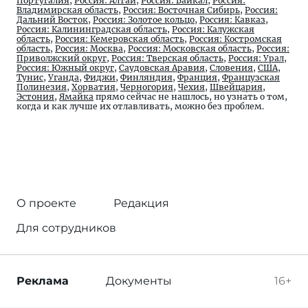
Португалия
,
Россия: Алтай
,
Россия: Байкал
,
Россия:
Владимирская область
,
Россия: Восточная Сибирь
,
Россия:
Дальний Восток
,
Россия: Золотое кольцо
,
Россия: Кавказ
,
Россия: Калининградская область
,
Россия: Калужская
область
,
Россия: Кемеровская область
,
Россия: Костромская
область
,
Россия: Москва
,
Россия: Московская область
,
Россия:
Приволжский округ
,
Россия: Тверская область
,
Россия: Урал
,
Россия: Южный округ
,
Саудовская Аравия
,
Словения
,
США
,
Тунис
,
Уганда
,
Фиджи
,
Финляндия
,
Франция
,
Французская
Полинезия
,
Хорватия
,
Черногория
,
Чехия
,
Швейцария
,
Эстония
,
Ямайка
прямо сейчас не нашлось, но узнать о том,
когда и как лучше их отлавливать, можно без проблем.
О проекте
Редакция
Для сотрудников
Реклама
Документы
16+