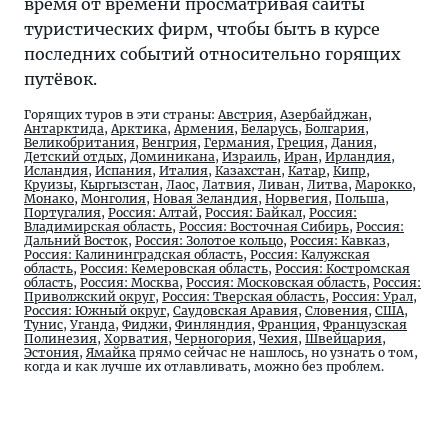
время от времени просматривая сайты
туристических фирм, чтобы быть в курсе
последних событий относительно горящих
путёвок.
Горящих туров в эти страны:
Австрия
,
Азербайджан
,
Антарктида
,
Арктика
,
Армения
,
Беларусь
,
Болгария
,
Великобритания
,
Венгрия
,
Германия
,
Греция
,
Дания
,
Детский отдых
,
Доминикана
,
Израиль
,
Иран
,
Ирландия
,
Исландия
,
Испания
,
Италия
,
Казахстан
,
Катар
,
Кипр
,
Круизы
,
Кыргызстан
,
Лаос
,
Латвия
,
Ливан
,
Литва
,
Марокко
,
Монако
,
Монголия
,
Новая Зеландия
,
Норвегия
,
Польша
,
Португалия
,
Россия: Алтай
,
Россия: Байкал
,
Россия:
Владимирская область
,
Россия: Восточная Сибирь
,
Россия:
Дальний Восток
,
Россия: Золотое кольцо
,
Россия: Кавказ
,
Россия: Калининградская область
,
Россия: Калужская
область
,
Россия: Кемеровская область
,
Россия: Костромская
область
,
Россия: Москва
,
Россия: Московская область
,
Россия:
Приволжский округ
,
Россия: Тверская область
,
Россия: Урал
,
Россия: Южный округ
,
Саудовская Аравия
,
Словения
,
США
,
Тунис
,
Уганда
,
Фиджи
,
Финляндия
,
Франция
,
Французская
Полинезия
,
Хорватия
,
Черногория
,
Чехия
,
Швейцария
,
Эстония
,
Ямайка
прямо сейчас не нашлось, но узнать о том,
когда и как лучше их отлавливать, можно без проблем.