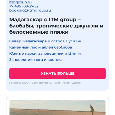
itmgroup.ru
+7 495 109-27-52
booking@itmgroup.ru
Мадагаскар с ITM group –
баобабы, тропические джунгли и
белоснежные пляжи
Север Мадагаскара и остров Нуси Бе
Каменный лес и аллея баобабов
Южные парки, заповедники и Цинги
Заповедники юга и востока
УЗНАТЬ БОЛЬШЕ
Реклама: ООО «Туроператор Ай Ти эМ групп-Центр»