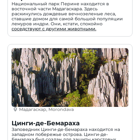
Национальный парк Перине находится в
восточной части Мадагаскара. Здесь
раскинулись дождевые вечнозеленые леса,
ставшие домом для самой большой популяции
лемуров индри. Они, кстати, спокойно
соседствуют с другими животными.
Мадагаскар, Morondava
Цинги-де-Бемараха
Заповедник Цинги-де-Бемараха находится на
западном побережье острова. Цинги-де-
Бемараха был создан для защиты карстовых