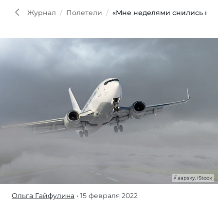
iStoc
Журнал
Полетели
«Мне неделями снились кош
aapsky, iStock
Ольга Гайфулина
• 15 февраля 2022
В
жизни