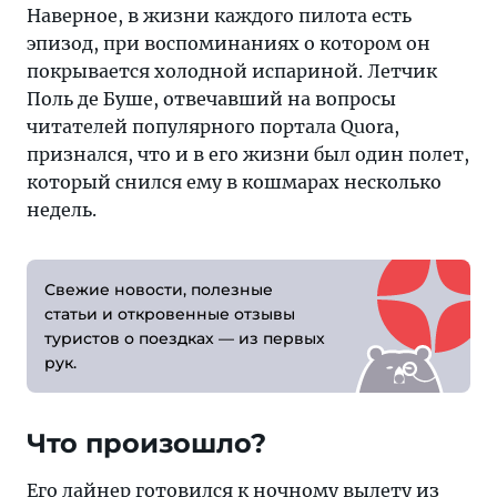
каждого
Наверное, в жизни каждого пилота есть
пилота
эпизод, при воспоминаниях о котором он
есть
покрывается холодной испариной. Летчик
эпизод,
Поль де Буше, отвечавший на вопросы
при
читателей популярного портала Quora,
воспоминаниях
признался, что и в его жизни был один полет,
о
который снился ему в кошмарах несколько
котором
недель.
он
покрывается
холодной
Свежие новости, полезные
испариной
статьи и откро­вен­ные отзывы
туристов о поездках — из первых
рук.
Что произошло?
Его лайнер готовился к ночному вылету из