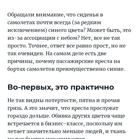
почему
кресла
Обращали внимание, что сиденья в
в
самолетах почти всегда (за редким
самолетах
исключением) синего цвета? Может быть, это
всегда
из-за ассоциации с небом? Нет, все не так
синие
просто. Точнее, ответ все равно прост, но не
—
так очевиден. На самом деле есть две
истории
причины, почему пассажирские кресла на
о
бортах самолетов преимущественно синие.
самолетах
и
Во-первых, это практично
авиапутешествиях
на
Не так видны потертости, пятна и прочая
«Тонкостях
грязь. А это значит, что кресла прослужат
туризма».
гораздо дольше. Обивка других цветов чаще
встречается в бизнес-классе, поскольку им
летает значительно меньше людей, и ткань