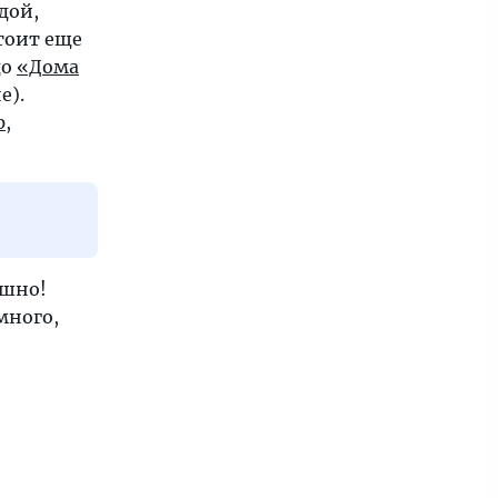
дой,
тоит еще
до
«Дома
е).
р
,
ашно!
много,