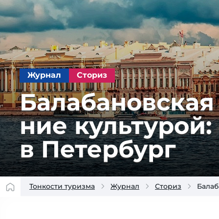
Журнал
Сториз
Балабановская 
ние куль­ту­рой: 
в Петербург
Тонкости туризма
Журнал
Сториз
Балаб