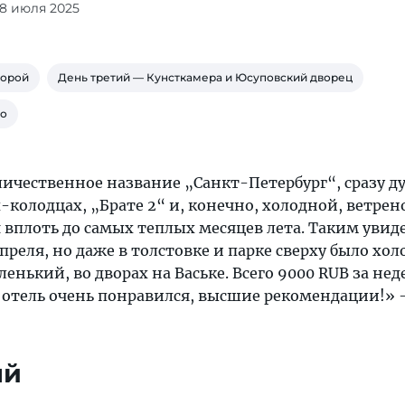
28 июля 2025
торой
День третий — Кунсткамера и Юсуповский дворец
го
ичественное название „Санкт-Петербург“, сразу д
-колодцах, „Брате 2“ и, конечно, холодной, ветрен
 вплоть до самых теплых месяцев лета. Таким увид
апреля, но даже в толстовке и парке сверху было хол
ленький, во дворах на Ваське. Всего 9000 RUB за не
 отель очень понравился, высшие рекомендации!»
ый