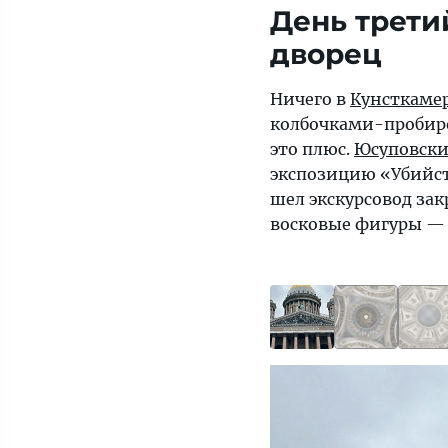
День трети
дворец
Ничего в
Кунсткаме
колбочками-пробироч
это плюс.
Юсуповски
экспозицию «Убийств
шел экскурсовод зак
восковые фигуры — 