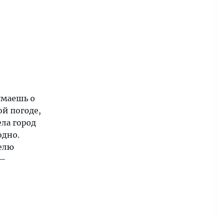
умаешь о
ой погоде,
ела город
одно.
делю
 —