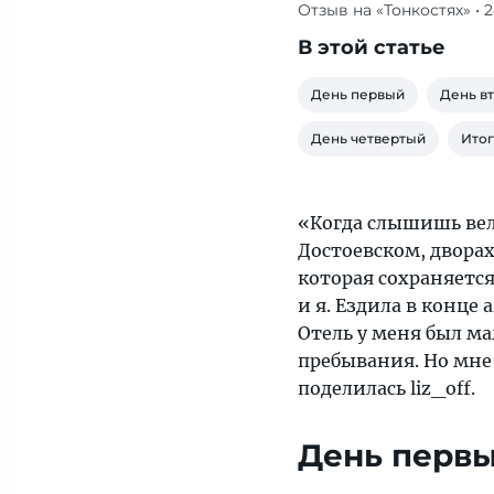
Отзыв на «Тонкостях»
• 
Санкт-
Петербург
В этой статье
ассоциируется
с
День первый
День в
Достоевским,
День четвертый
Ито
дворами-
колодцами,
холодной
«Когда слышишь вел
и
Достоевском, дворах
ветреной
которая сохраняется
погодой.
и я. Ездила в конце 
Туристка
Отель у меня был ма
рассказала,
пребывания. Но мне
какой
поделилась liz_off.
увидела
Северную
День перв
столицу