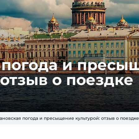
погода и пре­сы­
от­зыв о по­езд­ке
ановская погода и пресыщение культурой: отзыв о поездке