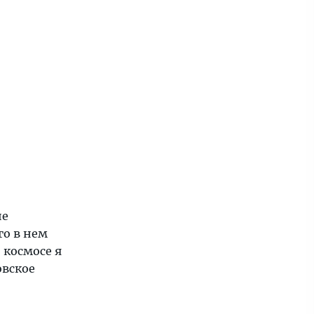
не
го в нем
 космосе я
овское