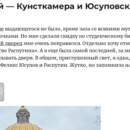
й — Кунсткамера и Юсуповс
ре
выдающегося не было, кроме зала со всякими м
ками. Но мне сделали скидку по студенческому би
й дворец
мне очень понравился. Отдельно хочу от
о Распутина». А я еще была самой последней, за 
рывать двери. В общем, приглушенный свет, я одна,
Феликс Юсупов и Распутин. Жутко, но запомнила на