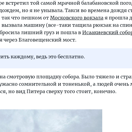
ре встретил той самой мрачной балабановской пого
ождем, но я не унывала. Такси во времена дождя с
, так что пешком от
Московского вокзала
я прошла 
е вызвала машину (все-таки тащила рюкзак на спин
 сбросила лишний груз и пошла в
Исаакиевский собо
я через Благовещенский мост.
ить каждому, ведь это бесплатно.
на смотровую площадку собора. Было тяжело и стр
ужасно сомнительной и тоненькой, а людей очень 
я, но вид Питера сверху того стоит, конечно.