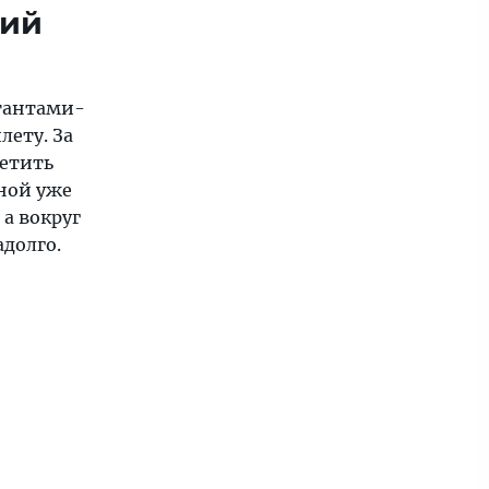
кий
утантами-
лету. За
метить
мной уже
 а вокруг
долго.