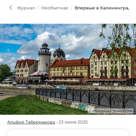
Shutt
Журнал
Необъятная
Впервые в Калининграде: 
ocharophoto, Shutterstock
Альфия Табермакова
• 23 июня 2025
Калининград —
город,