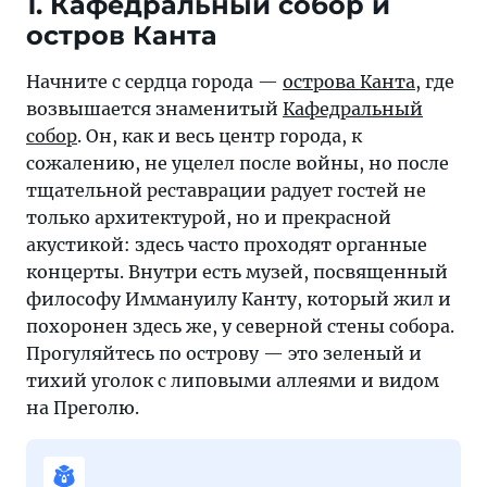
1. Кафедральный собор и
побывать
остров Канта
в
настоящей
Начните с сердца города —
острова Канта
, где
подлодке,
возвышается знаменитый
Кафедральный
вдохнуть
собор
. Он, как и весь центр города, к
морской
сожалению, не уцелел после войны, но после
воздух
тщательной реставрации радует гостей не
и
только архитектурой, но и прекрасной
съесть
акустикой: здесь часто проходят органные
бутерброд
концерты. Внутри есть музей, посвященный
с
философу Иммануилу Канту, который жил и
угрем
похоронен здесь же, у северной стены собора.
Прогуляйтесь по острову — это зеленый и
тихий уголок с липовыми аллеями и видом
на Преголю.