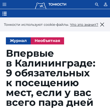
Тонкости используют сookie-файлы.
Что это значит?
Журнал
Необъятная
Впервые
в Калинин­граде:
9 обя­за­тель­ных
к по­се­ще­нию
мест, ес­ли у вас
все­го па­ра дней
och