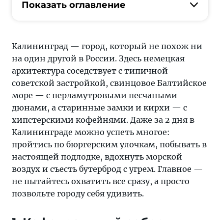
который
Показать оглавление
не
похож
ни
Калининград — город, который не похож ни
на
на один другой в России. Здесь немецкая
один
архитектура соседствует с типичной
другой
советской застройкой, свинцовое Балтийское
в
море — с перламутровыми песчаными
России.
дюнами, а старинные замки и кирхи — с
За
хипстерскими кофейнями. Даже за 2 дня в
2
Калининграде можно успеть многое:
дня
пройтись по бюргерским улочкам, побывать в
здесь
настоящей подлодке, вдохнуть морской
можно
воздух и съесть бутерброд с угрем. Главное —
пройтись
не пытайтесь охватить все сразу, а просто
по
позвольте городу себя удивить.
бюргерским
улочкам,