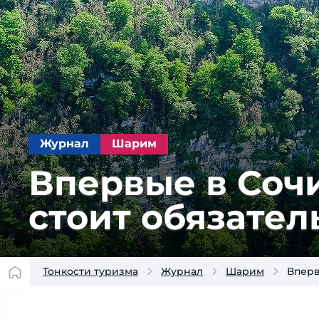
Журнал
Шарим
Впервые в Сочи:
сто­ит обя­за­те
Тонкости туризма
Журнал
Шарим
Вперв