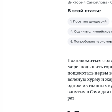
Виктория Самойлова
• 
«Тонкости»
собрали
В этой статье
самые
интересные
1. Посетить дендрарий
занятия
4. Оценить олимпийское
в
Сочи
6. Попробовать черномо
для
новичков —
тех,
Познакомиться с ол
кто
море, подышать гор
планирует
пощекотать нервы в
отправиться
вяленую хурму и жа
туда
одном из главных к
в
занятия в Сочи для 
первый
раз.
раз