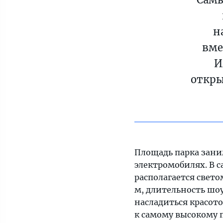
н
вме
И
откры
Площадь парка заним
электромобилях. В 
располагается свет
м, длительность шоу
насладиться красот
к самому высокому п