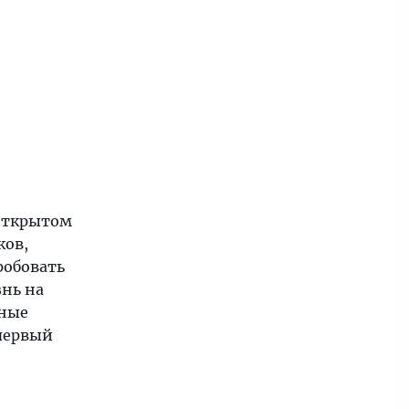
 открытом
ков,
робовать
знь на
сные
 первый