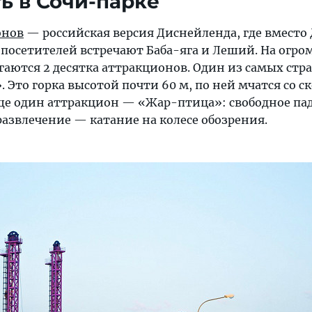
ть в Сочи-парке
онов
— российская версия Диснейленда, где вместо
 посетителей встречают Баба-яга и Леший. На огр
гаются 2 десятка аттракционов. Один из самых ст
 Это горка высотой почти 60 м, по ней мчатся со с
 Еще один аттракцион — «Жар-птица»: свободное пад
развлечение — катание на колесе обозрения.