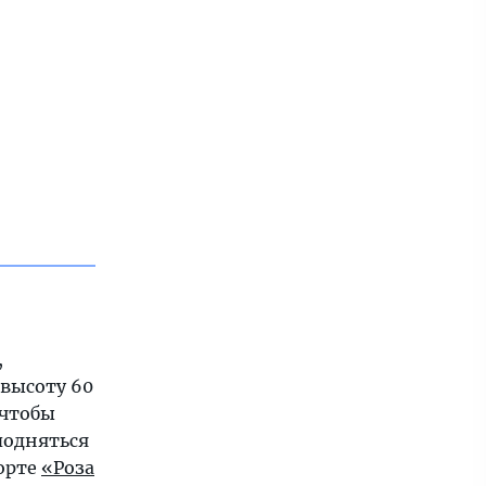
,
высоту 60
 чтобы
подняться
рорте
«Роза