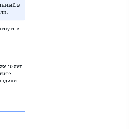
линный в
ли.
ыгнуть в
е 10 лет,
етите
оходили