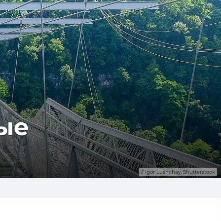
рые
Igor Lushchay, Shutterstock