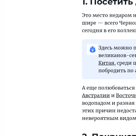
1. Посетит
Это место недаром 
шире — всего Черно
сегодня в его колле
Здесь можно п
великанов-сек
Китая
, среди
побродить по 
А еще полюбоваться
Австралии
и
Восточ
водопадом и разная
этих причин недост
невероятным видом