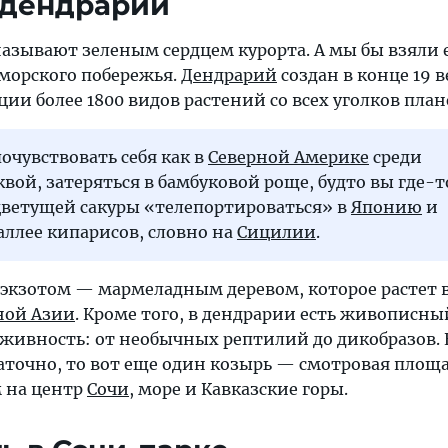
ь дендрарий
называют зеленым сердцем курорта. А мы бы взяли
морского побережья.
Дендрарий
создан в конце 19 в
кции более 1800 видов растений со всех уголков план
очувствовать себя как в
Северной Америке
среди
вой, затеряться в бамбуковой роще, будто вы где-то
 цветущей сакуры «телепортироваться» в
Японию
и
аллее кипарисов, словно на
Сицилии
.
 экзотом — мармеладным деревом, которое растет 
ной Азии
. Кроме того, в дендрарии есть живописный
 живность: от необычных рептилий до дикобразов. 
аточно, то вот еще один козырь — смотровая площа
 на центр
Сочи
, море и Кавказские горы.