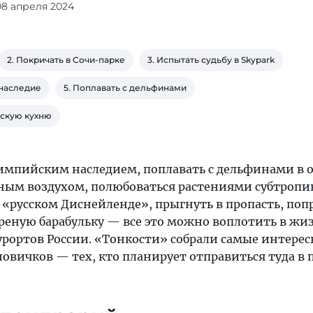
08 апреля 2024
2. Покричать в Сочи-парке
3. Испытать судьбу в Skypark
 наследие
5. Поплавать с дельфинами
рскую кухню
импийским наследием, поплавать с дельфинами в
ным воздухом, полюбоваться растениями субтропи
 «русском Диснейленде», прыгнуть в пропасть, поп
реную барабульку — все это можно воплотить в жи
урортов России. «Тонкости» собрали самые интере
новичков — тех, кто планирует отправиться туда в