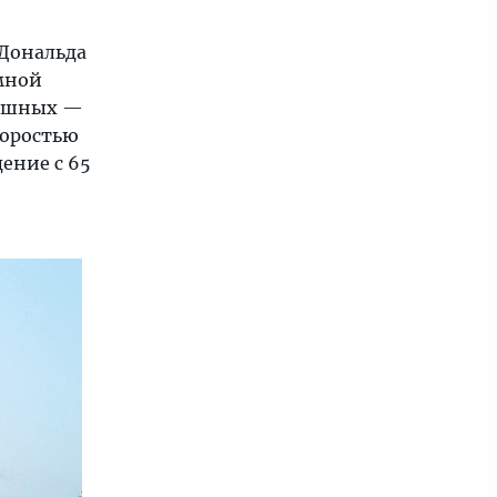
 Дональда
омной
рашных —
коростью
ение с 65