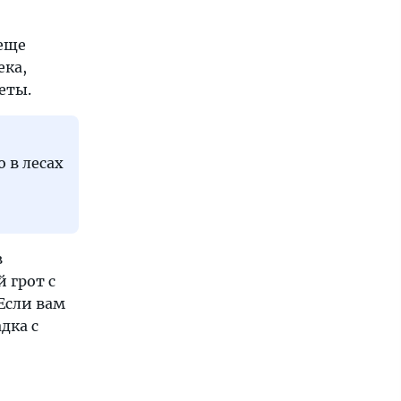
 еще
ека,
еты.
 в лесах
в
 грот с
Если вам
дка с