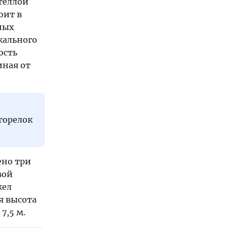
теллой
оит в
ных
кального
ость
иная от
горелок
ено три
вой
кел
я высота
7,5 м.