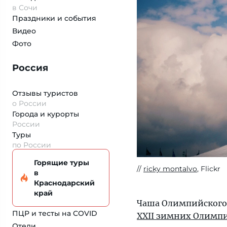
в Сочи
Праздники и события
Видео
Фото
Россия
Отзывы туристов
о России
Города и курорты
России
Туры
по России
Горящие туры
ricky montalvo
, Flickr
в
Краснодарский
край
Чаша Олимпийского 
ПЦР и тесты на COVID
XXII зимних Олимп
Отели