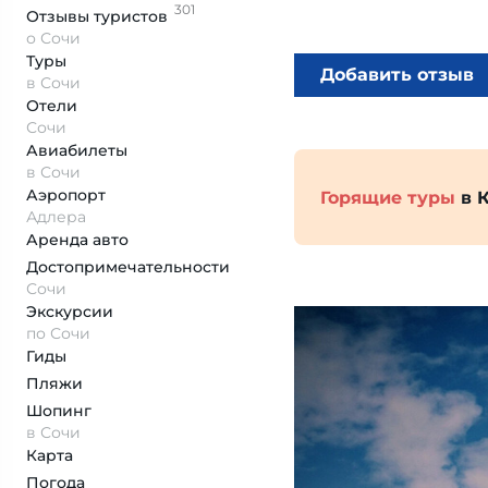
301
Отзывы
туристов
о Сочи
Туры
Добавить отзыв
в Сочи
Отели
Сочи
Авиабилеты
в Сочи
Аэропорт
Горящие туры
в 
Адлера
Аренда авто
Достопримеча­тельности
Сочи
Экскурсии
по Сочи
Гиды
Пляжи
Шопинг
в Сочи
Карта
Погода