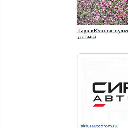
Парк «Южные куль
3 отзыва
siriusautodrom.ru