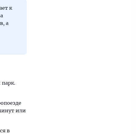
ает к
на
в, а
 парк.
ропоезде
минут или
ся в