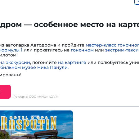
дром — особенное место на карт
из автопарка Автодрома и пройдите
мастер-класс гоночно
Формулы 1
или прокатитесь на
гоночном
или
экстрим-такси
илотом!
на экскурсии
, погоняйте
на картинге
или полюбуйтесь ун
обильном музее Ника Панули.
ированы!
Е
Реклама: ООО «НИЦ» «Д.У.»