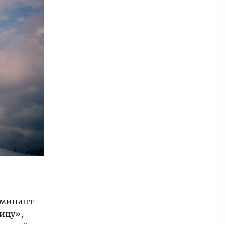
оминант
ицу»,