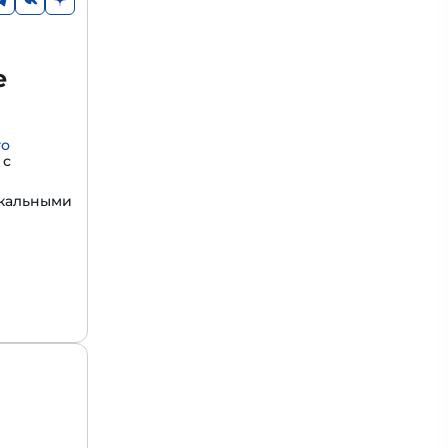
е
го
с
икальными