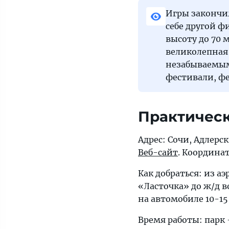
Игры закончил
себе другой 
высоту до 70 
великолепная
незабываемым,
фестивали, ф
Практичес
Адрес: Сочи, Адлер
Веб-сайт
. Координат
Как добраться: из а
«Ласточка» до ж/д 
на автомобиле 10-15
Время работы: парк 