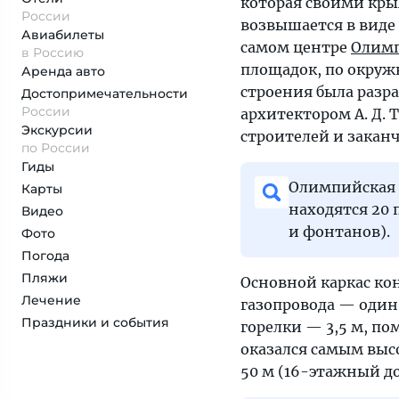
которая своими кры
России
возвышается в виде
Авиабилеты
самом центре
Олимп
в Россию
площадок, по окруж
Аренда авто
строения была разр
Достопримеча­тельности
России
архитектором А. Д.
Экскурсии
строителей и закан
по России
Гиды
Олимпийская 
Карты
находятся 20 
Видео
и фонтанов).
Фото
Погода
Пляжи
Основной каркас кон
Лечение
газопровода — один
Праздники и события
горелки — 3,5 м, по
оказался самым выс
50 м (16-этажный до