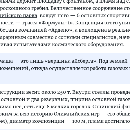
льями держит площадку с фонтаном, а пламя над с
 роскошного гребня. Величественное сооружение ст
ийского парка
, вокруг него — 6 основных спортив
ности — трасса «Формулы-1». Концепция этого уни
аботана компанией «Ардепо», а воплощена в реальн
 Тарариным совместно с сотнями специалистов, нач
чивая испытателями космического оборудования.
чаша — это лишь «вершина айсберга». Под землей
помещений, откуда осуществляется работа газовых 
струкции весит около 250 т. Внутри стеллы провед
 основной и два резервных, ширина основной газо
мимо нее, есть еще 8 мелких горелок. Сочинский фа
оким за всю историю Олимпийских игр — его обща
м), диаметр композиции — 100 м, пламя достигало 