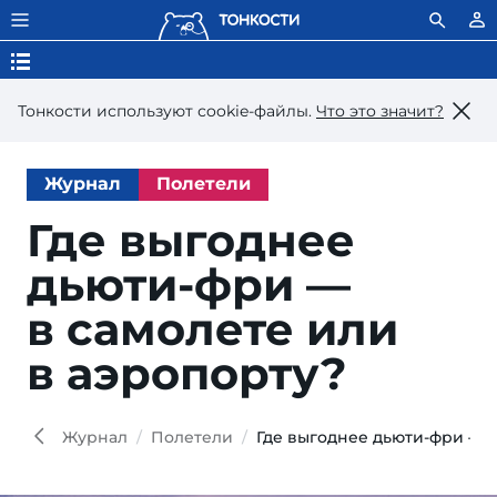
Тонкости используют сookie-файлы.
Что это значит?
Журнал
Полетели
Где выгоднее
дьюти-фри —
в самолете или
в аэропорту?
Але
Мар
Wiki
Журнал
Полетели
Где выгоднее дьюти-фри — в