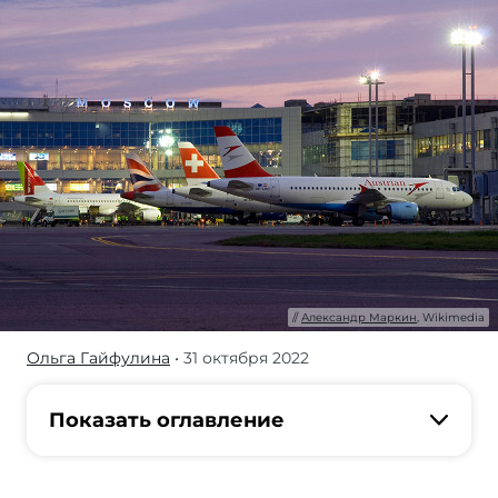
Александр Маркин
, Wikimedia
Ольга Гайфулина
• 31 октября 2022
Выгодно
ли
покупать
Показать оглавление
парфюмерию,
шоколад,