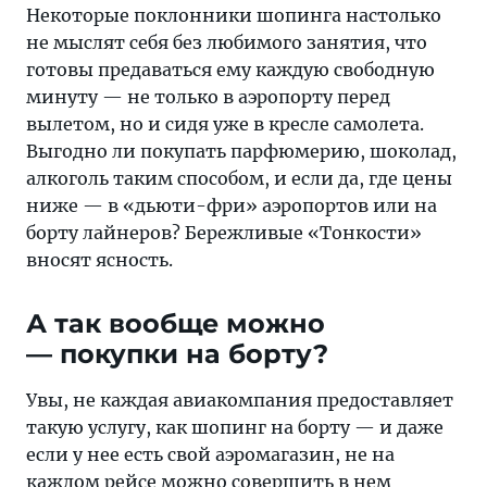
алкоголь
Некоторые поклонники шопинга настолько
таким
не мыслят себя без любимого занятия, что
способом,
готовы предаваться ему каждую свободную
и
минуту — не только в аэропорту перед
если
вылетом, но и сидя уже в кресле самолета.
да,
Выгодно ли покупать парфюмерию, шоколад,
где
алкоголь таким способом, и если да, где цены
цены
ниже — в «дьюти-фри» аэропортов или на
ниже —
борту лайнеров? Бережливые «Тонкости»
в
вносят ясность.
«дьюти-
фри»
А так вообще можно
аэропортов
— покупки на борту?
или
на
Увы, не каждая авиакомпания предоставляет
борту
такую услугу, как шопинг на борту — и даже
лайнеров?
если у нее есть свой аэромагазин, не на
каждом рейсе можно совершить в нем