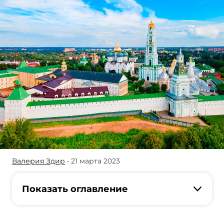
Валерия Здир
• 21 марта 2023
Что
же
не
Показать оглавление
нравится
гостям