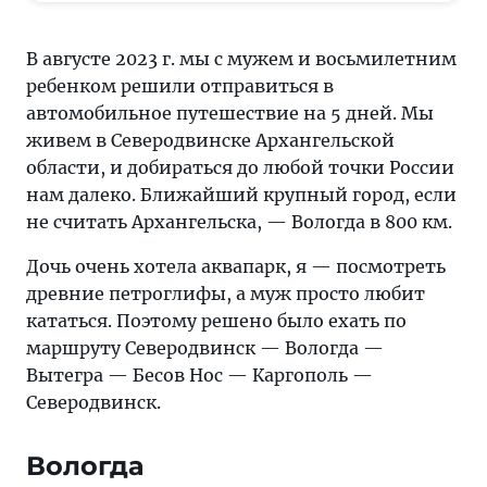
мы
с
В августе 2023 г. мы с мужем и восьмилетним
мужем
ребенком решили отправиться в
и
автомобильное путешествие на 5 дней. Мы
восьмилетним
живем в Северодвинске Архангельской
ребенком
области, и добираться до любой точки России
решили
нам далеко. Ближайший крупный город, если
ехать
не считать Архангельска, — Вологда в 800 км.
по
маршруту
Дочь очень хотела аквапарк, я — посмотреть
Северодвинск
древние петроглифы, а муж просто любит
—
кататься. Поэтому решено было ехать по
Вологда
маршруту Северодвинск — Вологда —
—
Вытегра — Бесов Нос — Каргополь —
Вытегра
Северодвинск.
—
Бесов
Вологда
Нос