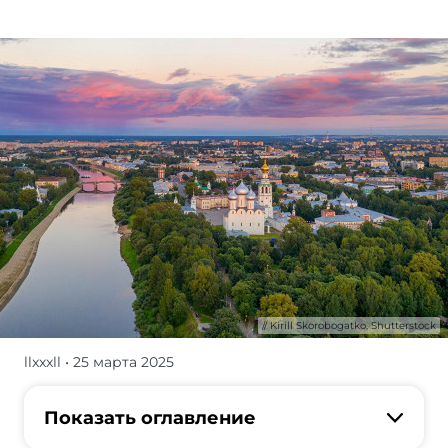
Kirill Skorobogatko, Shutterstock
llxxxll
• 25 марта 2025
В
августе
2023
Показать оглавление
г.