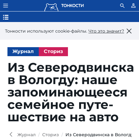
Тонкости используют сookie-файлы.
Что это значит?
Журнал
Сториз
Из Северодвинска
в Вологду: на­ше
за­по­ми­на­ю­ще­е­ся
се­мей­ное пу­те­
шест­вие на авто
Kiril
Skoro
Shutt
Журнал
Сториз
Из Северодвинска в Вологду: