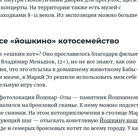
концерты. На территории также есть музей с
аходками 8-11 веков. Из экспозиции можно больше 
все «йошкино» котосемейство
«ешкин кот»? Оно прославилось благодаря фильм
 Владимир Меньшов, 12+), но не все знают, как оно
сия, что это отсылка к домашнему животному Бабы-
ли иначе, в Марий Эл решили использовать мем себе 
льную игру слов.
я фотолокация Йошкар-Олы — памятник Йошкиному
алился на бронзовой скамье. К нему можно подсес
е снимки. На этом котоприключения в столице Ма
едующий шаг — отыскать кокетливую
Йошкину кош
де и семерых бронзовых котят по всему городу. У к