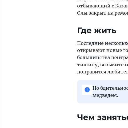
Читайте
отбывающий с
Каза
на
Олы закрыт на ремо
сайте,
что
Где жить
посмотреть
в
Последние несколько
столице
открывают новые го
Марий
большинства центра
Эл.
тишину, возьмите на
понравится любител
Но бдительнос
медведем.
Чем занять