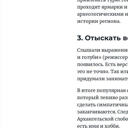
проходят ярмарки и 
археологическими н
истории региона.
3. Отыскать 
Слышали выражение 
и голуби» (режиссер
появилось. Есть вер
это не точно. Так и
придумали занимате
В итоге популярна
который лениво разв
сделать симпатичны
заканчиваются. Сл
Архангельской слобо
есть имя и хобби.