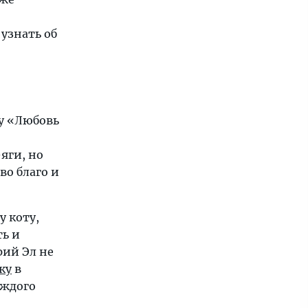
узнать об
у «Любовь
яги, но
во благо и
 коту,
ть и
рий Эл не
ку
в
аждого