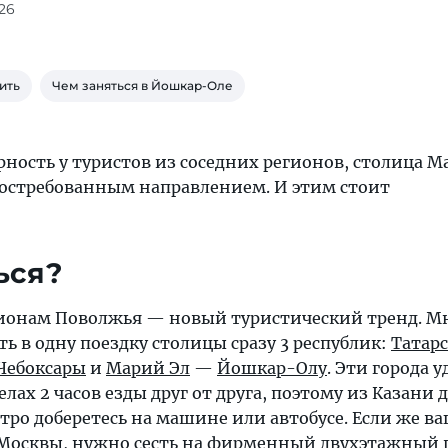
26
ить
Чем заняться в Йошкар-Оле
ность у туристов из соседних регионов, столица М
востребованным направлением. И этим стоит
ься?
ионам Поволжья — новый туристический тренд. М
 в одну поездку столицы сразу 3 республик:
Татар
Чебоксары
и
Марий Эл
—
Йошкар-Олу
. Эти города 
лах 2 часов езды друг от друга, поэтому из Казани 
ро доберетесь на машине или автобусе. Если же ва
Москвы
, нужно сесть на фирменный двухэтажный 