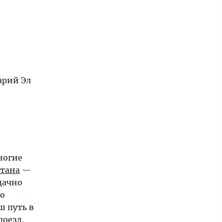
арий Эл
ногие
стана
—
удачно
до
ш путь в
поезд,