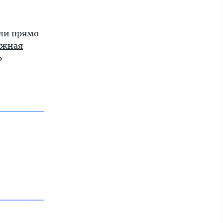
ли прямо
ежная
»