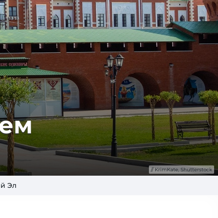
чем
KrimKate, Shutterstock
ий Эл