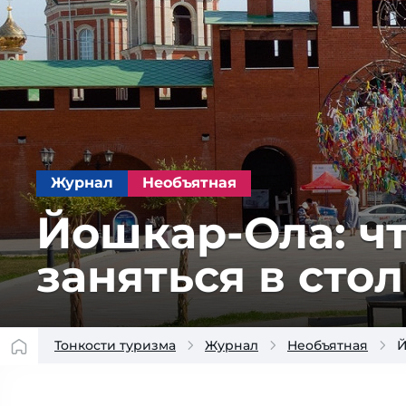
Журнал
Необъятная
Йошкар-Ола: что
за­нять­ся в сто
Тонкости туризма
Журнал
Необъятная
Й