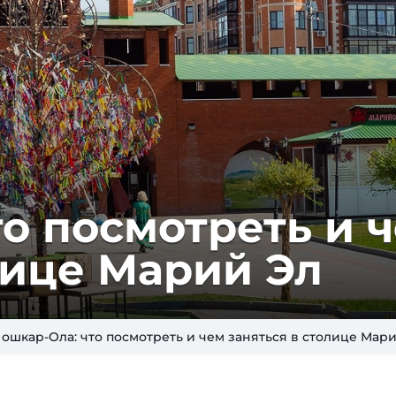
 пос­мот­реть и 
­ли­це Марий Эл
ошкар-Ола: что посмотреть и чем заняться в столице Мар