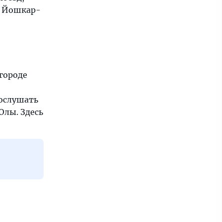
рт Йошкар-
городе
послушать
Олы. Здесь