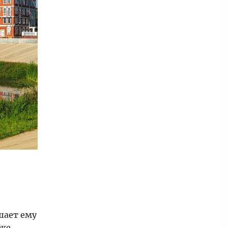
шает ему
 же