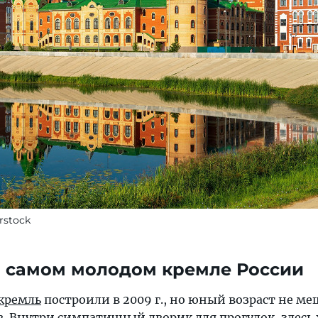
rstock
в самом молодом кремле России
кремль
построили в 2009 г., но юный возраст не ме
в. Внутри симпатичный дворик для прогулок, здесь