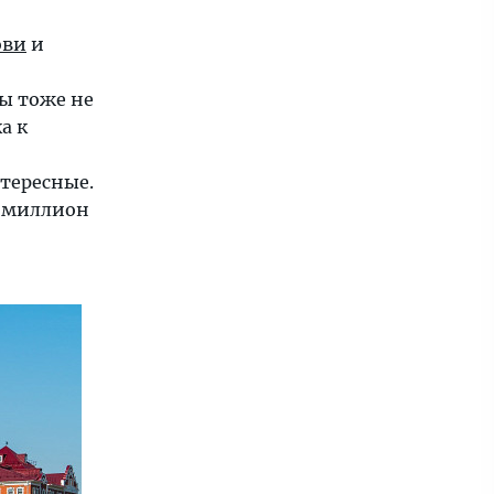
ови
и
ты тоже не
а к
нтересные.
в миллион