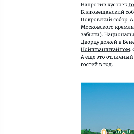
Напротив кусочек
Г
Благовещенский со
Покровский собор. А
Московского кремля
забыли). Националь
Дворцу дожей
в
Вен
Нойшванштайном
.
А еще это отличный 
гостей в год.