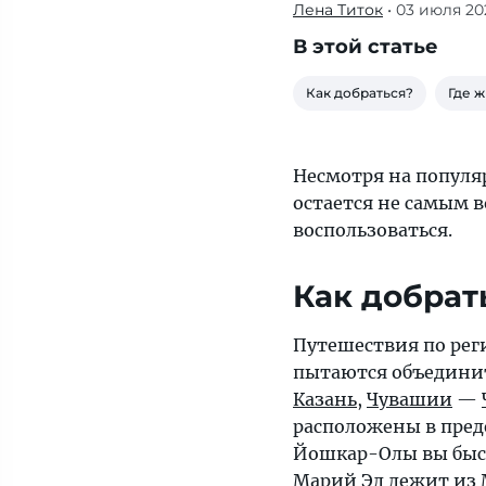
Лена Титок
• 03 июля 20
Йошкар-
Ола
В этой статье
удивляет
креативными
Как добраться?
Где ж
архитектурными
решениями,
аутентичными
Несмотря на популяр
блюдами
остается не самым 
и
воспользоваться.
яркими
традициями,
Как добрат
о
которых
Путешествия по рег
вам
пытаются объединить
точно
Казань
,
Чувашии
—
захочется
расположены в преде
узнать
Йошкар-Олы вы быст
больше.
Марий Эл лежит из