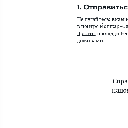
1. Отправить
Не пугайтесь: визы 
в центре Йошкар-Олы
Брюгге
, площади Р
домиками.
Спра
напо