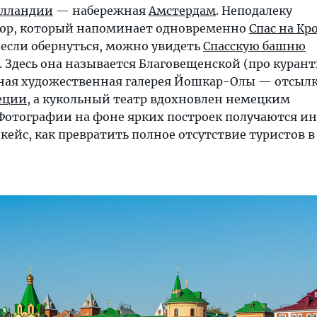
олландии
— набережная
Амстердам
. Неподалеку
бор, который напоминает одновременно
Спас на Кр
 если обернуться, можно увидеть
Спасскую башню
. Здесь она называется Благовещенской (про куран
ная художественная галерея Йошкар-Олы — отсылк
еции
, а кукольный театр вдохновлен немецким
 Фотографии на фоне ярких построек получаются и
кейс, как превратить полное отсутствие туристов 