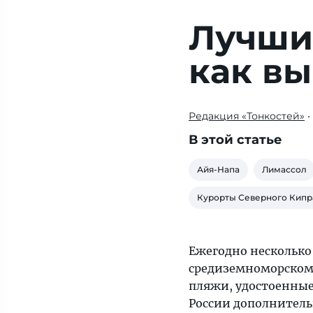
Лучши
как вы
Редакция «Тонкостей»
•
Ежегодно
несколько
В этой статье
миллионов
туристов
Айя-Напа
Лимассол
решают
Курорты Северного Кипр
провести
отпуск
на
Ежегодно несколько
средиземноморском
средиземноморском 
острове
пляжи, удостоенные 
Кипр.
России дополнитель
Их