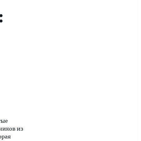
:
тые
ников из
орая