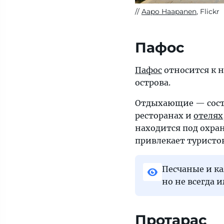
Aapo Haapanen
, Flickr
Пафос
Пафос
относится к н
острова.
Отдыхающие — состо
ресторанах и
отелях
находится под охра
привлекает туристов
Песчаные и к
но не всегда 
Протарас