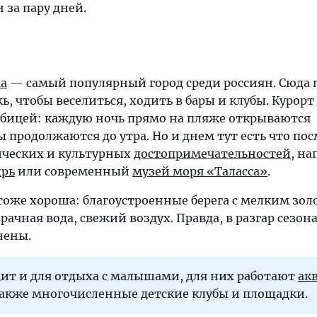
 за пару дней.
а
— самый популярный город среди россиян. Сюда
, чтобы веселиться, ходить в бары и клубы. Курорт
бицей: каждую ночь прямо на пляже открываются
ы продолжаются до утра. Но и днем тут есть что пос
ических и культурных
достопримечательностей
, на
рь
или современный
музей моря «Таласса»
.
оже хороша: благоустроенные берега с мелким зо
рачная вода, свежий воздух. Правда, в разгар сезон
нены.
дит и для отдыха с малышами, для них работают
ак
 также многочисленные детские клубы и площадки.