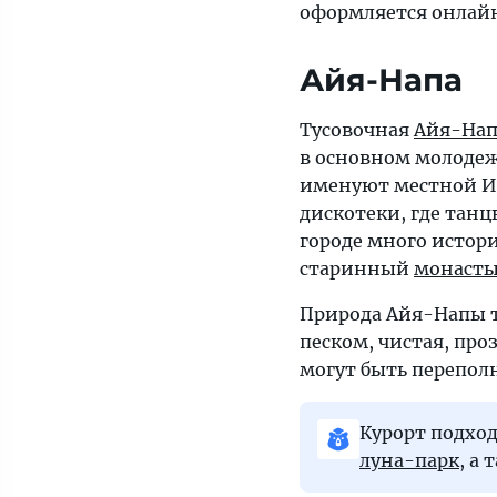
оформляется онлайн
привлекают
мягкий
Айя-Напа
климат,
чистые
Тусовочная
Айя-Нап
пляжи,
в основном молодежь
удостоенные
именуют местной И
Голубых
дискотеки, где танц
флагов,
городе много истор
и
старинный
монасты
теплое
море.
Природа Айя-Напы т
песком, чистая, проз
могут быть перепол
Курорт подхо
луна-парк
, а