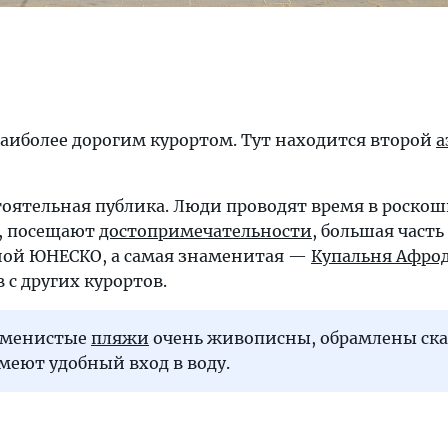
аиболее дорогим курортом. Тут находится второй
а
ятельная публика. Люди проводят время в роско
, посещают
достопримечательности
, большая част
ной ЮНЕСКО, а самая знаменитая —
Купальня Афро
 с других курортов.
аменистые
пляжи
очень живописны, обрамлены ск
имеют удобный вход в воду.