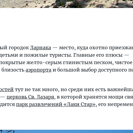
ный городок
Ларнака
— место, куда охотно приезжа
детьми и пожилые туристы. Главные его плюсы —
 покрытые желто-серым глинистым песком, чистое
, близость
аэропорта
и большой выбор доступного п
остей
тут не так много, но среди них есть важнейш
в —
церковь Св. Лазаря
, в которой хранятся мощи свя
одится
парк развлечений «Лаки Стар»
, его непреме