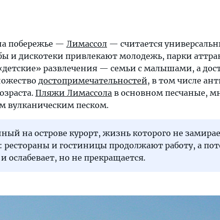
на побережье —
Лимассол
— считается универсаль
убы и дискотеки привлекают молодежь, парки аттра
 «детские» развлечения — семьи с малышами, а до
ножество
достопримечательностей
, в том числе ан
озраста.
Пляжи Лимассола
в основном песчаные, м
м вулканическим песком.
ный на острове курорт, жизнь которого не замирае
 рестораны и гостиницы продолжают работу, а пот
 и ослабевает, но не прекращается.