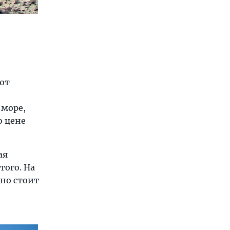
ют
 море,
о цене
ая
того. На
нно стоит