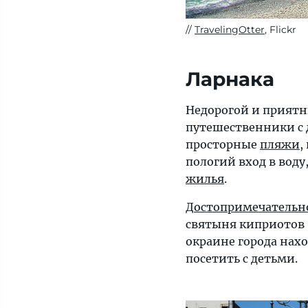
TravelingOtter
, Flickr
Ларнака
Недорогой и прият
путешественники с 
просторные
пляжи
,
пологий вход в воду
жилья
.
Достопримечательн
святыня киприото
окраине города нах
посетить с детьми.