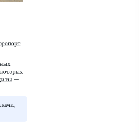
эропорт
шных
ь которых
диты
—
алами,