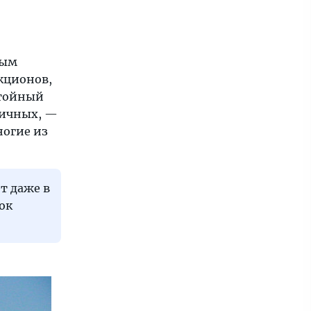
ным
кционов,
стойный
тичных, —
ногие из
т даже в
ок