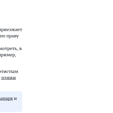
 приезжает
 по праву
мотреть, в
пример,
лотистым
а
пляжи
вапарк
и