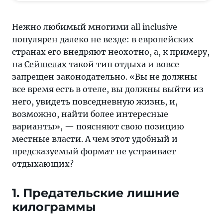
inclusive
популярен
Нежно любимый многими all inclusive
далеко
популярен далеко не везде: в европейских
не
странах его внедряют неохотно, а, к примеру,
везде,
на
Сейшелах
такой тип отдыха и вовсе
например,
запрещен законодательно. «Вы не должны
в
все время есть в отеле, вы должны выйти из
европейских
него, увидеть повседневную жизнь, и,
странах
возможно, найти более интересные
его
варианты», — поясняют свою позицию
внедряют
местные власти. А чем этот удобный и
неохотно
предсказуемый формат не устраивает
отдыхающих?
1. Предательские лишние
килограммы